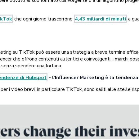
ssere dovuto al suo formato coinvolgente o a un algoritmo proge
TikTok
che ogni giorno trascorrono
4,43 miliardi di minuti
a gua
rketing su TikTok può essere una strategia a breve termine efficac
encer che offrono contenuti autentici e coinvolgenti, i marchi pos
o senza spendere una fortuna.
Tendenze di Hubspot
- l'Influencer Marketing è la tendenza 
r i video brevi, in particolare TikTok, sono saliti alle stelle ri