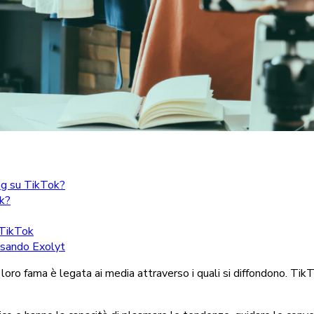
ing su TikTok?
ok?
 TikTok
 usando Exolyt
loro fama è legata ai media attraverso i quali si diffondono. TikTo