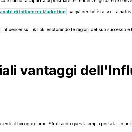
co e hanno la capacità di plasmare le tendenze, guidare le convers
nale di Influencer Marketing
, sa già perché è la scelta natur
 influencer su TikTok, esplorando le ragioni del suo successo e 
iali vantaggi dell'In
 utenti attivi ogni giorno. Sfruttando questa ampia portata, i ma