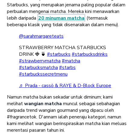
Starbucks, yang merupakan jenama paling popular dalam
perbualan mengenai matcha. Mereka kini menawarkan
lebih daripada
20 minuman matcha
(termasuk
beberapa klasik yang tidak disenaraikan dalam menu).
@sarahmargareteats
STRAWBERRY MATCHA STARBUCKS
DRINK 🍓 🍵
#starbucks
#starbucksdrinks
#strawberrymatcha
#matcha
#starbucksmatcha
#starbs
#starbuckssecretmenu
♬ Prada - cassö & RAYE & D-Block Europe
Namun matcha bukan sekadar untuk diminum; kami
melihat
wangian matcha
muncul sebagai sebahagian
daripada trend wangian gourmand yang dipacu oleh
#fragrancetok. D'annam ialah peneraju kategori, namun
kami melihat wangian berinspirasikan matcha kian meluas
merentasi pasaran tahun ini.