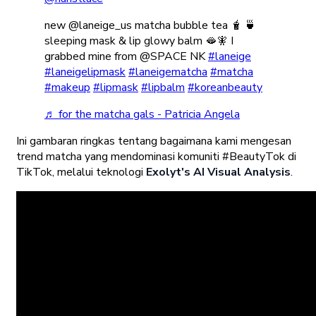
new @laneige_us matcha bubble tea 🧋 🍵
sleeping mask & lip glowy balm 🫦🧚 I
grabbed mine from @SPACE NK
#laneige
#laneigelipmask
#laneigematcha
#matcha
#makeup
#lipmask
#lipbalm
#koreanbeauty
♬ for the matcha gals - Patricia Angela
Ini gambaran ringkas tentang bagaimana kami mengesan
trend matcha yang mendominasi komuniti #BeautyTok di
TikTok, melalui teknologi
Exolyt's AI Visual Analysis
.