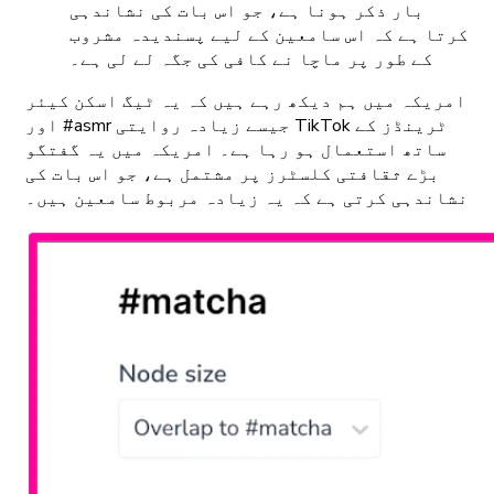
بار ذکر ہونا ہے، جو اس بات کی نشاندہی
کرتا ہے کہ اس سامعین کے لیے پسندیدہ مشروب
کے طور پر ماچا نے کافی کی جگہ لے لی ہے۔
امریکہ میں ہم دیکھ رہے ہیں کہ یہ ٹیگ اسکن کیئر
اور #asmr جیسے زیادہ روایتی TikTok ٹرینڈز کے
ساتھ استعمال ہو رہا ہے۔ امریکہ میں یہ گفتگو
بڑے ثقافتی کلسٹرز پر مشتمل ہے، جو اس بات کی
نشاندہی کرتی ہے کہ یہ زیادہ مربوط سامعین ہیں۔