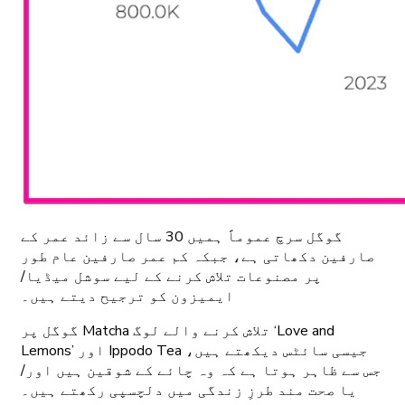
گوگل سرچ عموماً ہمیں 30 سال سے زائد عمر کے
صارفین دکھاتی ہے، جبکہ کم عمر صارفین عام طور
پر مصنوعات تلاش کرنے کے لیے سوشل میڈیا/
ایمیزون کو ترجیح دیتے ہیں۔
گوگل پر Matcha تلاش کرنے والے لوگ ‘Love and
Lemons’ اور Ippodo Tea جیسی سائٹس دیکھتے ہیں،
جس سے ظاہر ہوتا ہے کہ وہ چائے کے شوقین ہیں اور/
یا صحت مند طرزِ زندگی میں دلچسپی رکھتے ہیں۔