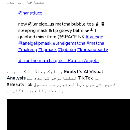
بنتا جا رہا ہے۔
@hanstluce
new @laneige_us matcha bubble tea 🧋 🍵
sleeping mask & lip glowy balm 🫦🧚 I
grabbed mine from @SPACE NK
#laneige
#laneigelipmask
#laneigematcha
#matcha
#makeup
#lipmask
#lipbalm
#koreanbeauty
♬ for the matcha gals - Patricia Angela
Exolyt's AI Visual
یہ ایک جھلک ہے کہ ہم نے
ٹیکنالوجی کی مدد سے TikTok پر
Analysis
#BeautyTok کمیونٹی میں مچا کے تیزی سے مقبول
ہونے کا پتا کیسے لگایا۔