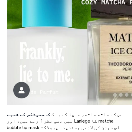
اس کے ساتھ ساتھ، ماچا کے رنگ
کاسمیٹکس کے شعبے
میں بھی نظر آ رہے ہیں، اور Laniege کا matcha
bubble lip mask اس سیزن کی لازمی پسندیدہ پروڈکٹ