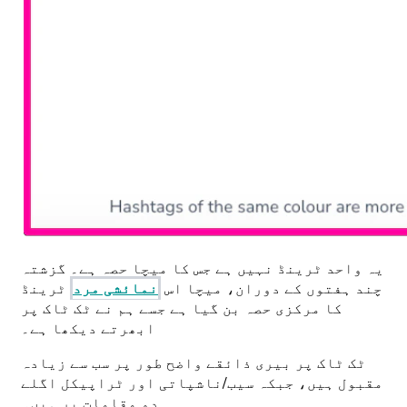
یہ واحد ٹرینڈ نہیں ہے جس کا میچا حصہ ہے۔ گزشتہ
چند ہفتوں کے دوران، میچا اس
نمائشی مرد
ٹرینڈ
کا مرکزی حصہ بن گیا ہے جسے ہم نے ٹک ٹاک پر
ابھرتے دیکھا ہے۔
ٹک ٹاک پر بیری ذائقے واضح طور پر سب سے زیادہ
مقبول ہیں، جبکہ سیب/ناشپاتی اور ٹراپیکل اگلے
دو مقامات پر ہیں۔