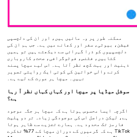
ممکنہ طور پر وہ مائیں ہیں، اور ان کی دلچسپی
فیشن، بیوٹی، سفر اور کھانے میں ہے۔ جب ہم ان کی
دلچسپیوں کو ذرا گہرائی سے دیکھتے ہیں تو ہمیں
کتابیں، فٹنس، فوٹوگرافی، صحت، کاروباری
ذہنیت اور بہت کچھ نظر آتا ہے۔ اس لیے میچا پسند
کرنے والی خواتین کی کوئی ایک روایتی تصویر
نہیں۔ میچا ہر عورت کے لیے ہے۔
سوشل میڈیا پر میچا اور کہاں کہاں نظر آ رہا
ہے؟
اگرچہ ایسا محسوس ہوتا ہے کہ میچا ہر جگہ موجود
ہے، لیکن دراصل اس کی موجودگی زیادہ تر دو پلیٹ
فارمز تک محدود ہے۔ ہمارے تجزیے سے ظاہر ہوتا
ہے کہ گرمیوں کے دوران میچا کے 77% تذکرے TikTok