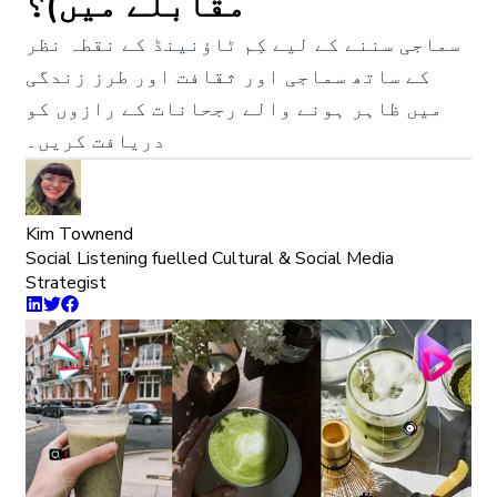
مقابلے میں)؟
سماجی سننے کے لیے کِم ٹاؤنینڈ کے نقطہ نظر
کے ساتھ سماجی اور ثقافت اور طرز زندگی
میں ظاہر ہونے والے رجحانات کے رازوں کو
دریافت کریں۔
Kim Townend
Social Listening fuelled Cultural & Social Media
Strategist