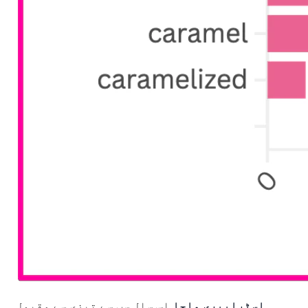
اسٹرابیری ماچا
اس سال سب سے تیزی سے مقبول