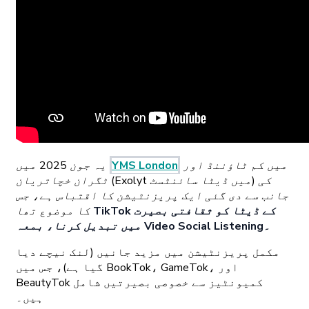
میں کم ٹاؤننڈ اور
YMS London
یہ جون 2025 میں
ٹگران خچاتریان (Exolyt میں ڈیٹا سائنٹسٹ) کی
جانب سے دی گئی ایک پریزنٹیشن کا اقتباس ہے، جس
TikTok کے ڈیٹا کو ثقافتی بصیرت
کا موضوع تھا
میں تبدیل کرنا، بمعہ Video Social Listening۔
مکمل پریزنٹیشن میں مزید جانیں (لنک نیچے دیا
گیا ہے)، جس میں BookTok، GameTok، اور
BeautyTok کمیونٹیز سے خصوصی بصیرتیں شامل
ہیں۔