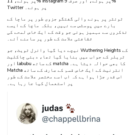
پر ہوئے، 11% Instagram پر ہوئے، اور صرف 9%
Twitter پر ہوئے۔
ٹوئٹر پر ہونے والی گفتگو جزوی طور پر ماچا کے
بارے میں پوسٹس سے نہیں، بلکہ ماچا کے ایسے
تذکروں سے مہمیز ہوئی جو وقت کے ایک خاص لمحے کی
ثقافتی علامت کے طور پر سامنے آئے۔
نیچے دیا گیا وائرل ٹویٹ، جو Wuthering Heights کے
ٹریلر کے جواب میں بنایا گیا تھا، دبئی چاکلیٹ
اور labubu کے ساتھ matcha کا بھی حوالہ دیتا ہے۔
Matcha انٹرنیٹ کے ایک خاص قسم کے صارف کے ساتھ
اس قدر جڑا ہوا ہے کہ اب اسے مختصر علامت کے طور
پر استعمال کیا جا رہا ہے۔