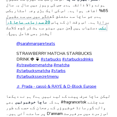
ہونے والا ذائقہ ہے، جس کی ویوز میں سال بہ سال
85% اضافہ ہوا ہے۔ اس کی ایک بڑی وجہ اسٹاربکس
ہے، جو ماچا سے متعلق گفتگو میں سب سے مقبول
برانڈ ہے۔ اس وقت ان کے پاس
20 سے زیادہ ماچا ڈر
نکس
دستیاب ہیں (جن میں مینو سے ہٹ کر کچھ کلاسک
آپشنز بھی شامل ہیں)۔
@sarahmargareteats
STRAWBERRY MATCHA STARBUCKS
DRINK 🍓 🍵
#starbucks
#starbucksdrinks
#strawberrymatcha
#matcha
#starbucksmatcha
#starbs
#starbuckssecretmenu
♬ Prada - cassö & RAYE & D-Block Europe
لیکن ماچا صرف پینے کے لیے نہیں ہے؛ ہم نے دیکھا
ہے کہ
ماچا خوشبوئیں
بھی #fragrancetok سے چلنے
والے گورمانڈ خوشبوؤں کے رجحان کے حصے کے طور
پر سامنے آئی ہیں۔ D'annam اس زمرے میں سرفہرست