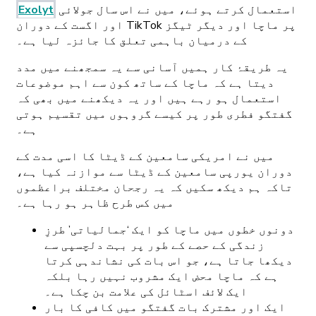
استعمال کرتے ہوئے، میں نے اس سال جولائی
Exolyt
اور اگست کے دوران TikTok پر ماچا اور دیگر ٹیگز
کے درمیان باہمی تعلق کا جائزہ لیا ہے۔
یہ طریقۂ کار ہمیں آسانی سے یہ سمجھنے میں مدد
دیتا ہے کہ ماچا کے ساتھ کون سے اہم موضوعات
استعمال ہو رہے ہیں اور یہ دیکھنے میں بھی کہ
گفتگو فطری طور پر کیسے گروہوں میں تقسیم ہوتی
ہے۔
میں نے امریکی سامعین کے ڈیٹا کا اسی مدت کے
دوران یورپی سامعین کے ڈیٹا سے موازنہ کیا ہے،
تاکہ ہم دیکھ سکیں کہ یہ رجحان مختلف براعظموں
میں کس طرح ظاہر ہو رہا ہے۔
دونوں خطوں میں ماچا کو ایک ‘جمالیاتی’ طرزِ
زندگی کے حصے کے طور پر بہت دلچسپی سے
دیکھا جاتا ہے، جو اس بات کی نشاندہی کرتا
ہے کہ ماچا محض ایک مشروب نہیں رہا بلکہ
ایک لائف اسٹائل کی علامت بن چکا ہے۔
ایک اور مشترک بات گفتگو میں کافی کا بار