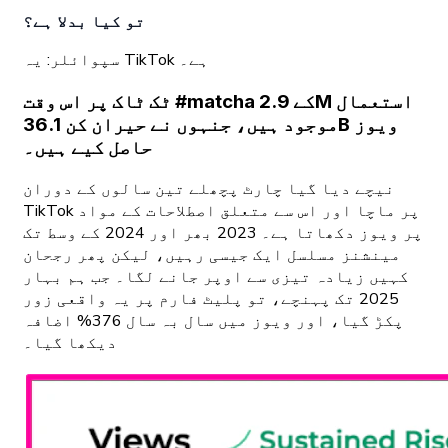
تو کیا بدلا ہے؟
سپوائلر: یہ TikTok ہے۔
ٹک ٹاک پر اس وقت #matcha کے 2.9M استعمال
موجود ہیں، جنہوں نے حیران کن 36.1B ویوز
حاصل کیے ہیں۔
نیچے دیا گیا چارٹ پچھلے تین سالوں کے دوران
TikTok پر ماچا اور اس سے متعلق اصطلاحات کے مواد
پر ویوز دکھاتا ہے۔ 2023 بھر اور 2024 کے وسط تک
مینشنز مسلسل ایک جیسی رہیں، لیکن پھر رجحان
کہیں زیادہ تیزی سے اوپر جانے لگا۔ جب ہم بہار
2025 تک پہنچے، تو پلیٹ فارم پر یہ واقعی زور
پکڑ گیا، اور ویوز میں سال بہ سال 376% اضافہ
دیکھا گیا۔