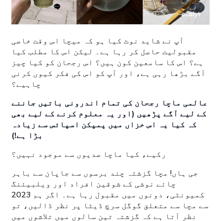
آپ نے شاید نوٹ کیا ہو کہ میچا اس وقت خاصی
مقبولیت حاصل کر رہا ہے۔ لیکن اس کا مطلب کیا
ہے؟ اس کا سامعین کون ہیں؟ اس رجحان کو کیا چیز
آگے بڑھا رہی ہے، اور آپ کو اس کی فکر کیوں کرنی
چاہیے؟
عالمی ماچا رجحان کی تمام اندرونی باتیں جاننے
کے لیے آگے پڑھیں (اور یہ معلوم کرنے کے لیے بھی
کہ کیا یہ اس خزاں میں پمپکن اسپائس سے زیادہ
بڑا ہے!)
رکیے، کیا ماچا صدیوں سے موجود نہیں؟
جی ہاں! مچا گزشتہ چند برسوں سے جاپان سے باہر
چائے نوشی کے شوقین افراد اور ویلبیئنگ
کمیونٹی، دونوں میں مقبول رہا ہے۔ اگر ہم 2023
سے مچا سے متعلق گوگل سرچ ڈیٹا پر نظر ڈالیں، تو
نظر آتا ہے کہ گزشتہ تین سالوں میں تلاشوں میں