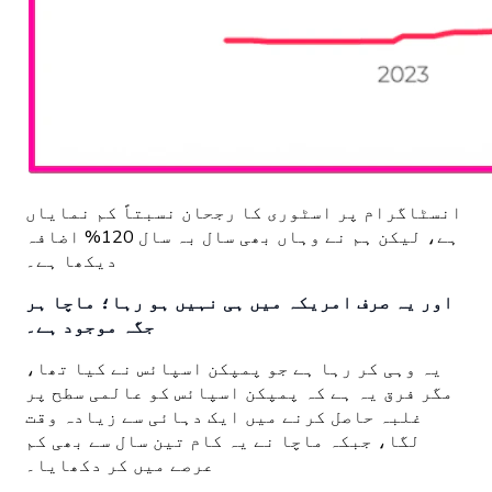
انسٹاگرام پر اسٹوری کا رجحان نسبتاً کم نمایاں
ہے، لیکن ہم نے وہاں بھی سال بہ سال 120% اضافہ
دیکھا ہے۔
اور یہ صرف امریکہ میں ہی نہیں ہو رہا؛ ماچا ہر
جگہ موجود ہے۔
یہ وہی کر رہا ہے جو پمپکن اسپائس نے کیا تھا،
مگر فرق یہ ہے کہ پمپکن اسپائس کو عالمی سطح پر
غلبہ حاصل کرنے میں ایک دہائی سے زیادہ وقت
لگا، جبکہ ماچا نے یہ کام تین سال سے بھی کم
عرصے میں کر دکھایا۔