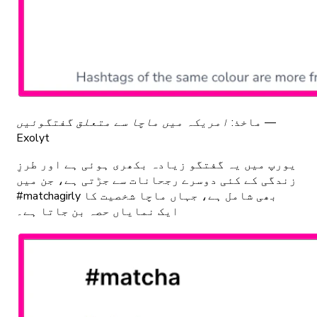
ماخذ:
امریکہ میں ماچا سے متعلق گفتگوئیں —
Exolyt
یورپ میں یہ گفتگو زیادہ بکھری ہوئی ہے اور طرزِ
زندگی کے کئی دوسرے رجحانات سے جڑتی ہے، جن میں
#matchagirly بھی شامل ہے، جہاں ماچا شخصیت کا
ایک نمایاں حصہ بن جاتا ہے۔