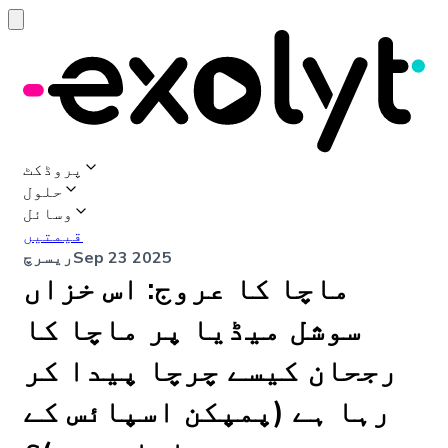
پروڈکٹ
حلول
وسائل
قیمتیں
Sep 23 2025
ریسرچ
ماچا کا عروج: اس خزاں
سوشل میڈیا پر ماچا کا
رجحان کیسے چرچا پیدا کر
رہا ہے (پمپکن اسپائس کے