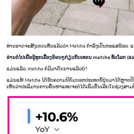
ທ່ານອາດຈະສັງເກດເຫັນແລ້ວວ່າ Matcha ກຳລັງເປັນກະແສຮ້ອນ. ແຕ່
ອ່ານຕໍ່ໄປເພື່ອຮູ້ທຸກເລື່ອງຮ້ອນໆກ່ຽວກັບເທຣນ matcha ທົ່ວໂລກ (ແລະ
ແມ່ນແລ້ວ, matcha ກໍມີມາດົນນານແລ້ວບໍ?
ແມ່ນແທ້! Matcha ໄດ້ຮັບຄວາມນິຍົມນອກປະເທດຍີ່ປຸ່ນມາໄດ້ຫຼາຍປີແລ
ເຫັນວ່າປະລິມານການຄົ້ນຫາແທບຈະບໍ່ໄດ້ເພີ່ມຂຶ້ນເລີຍໃນຊ່ວງສາມ