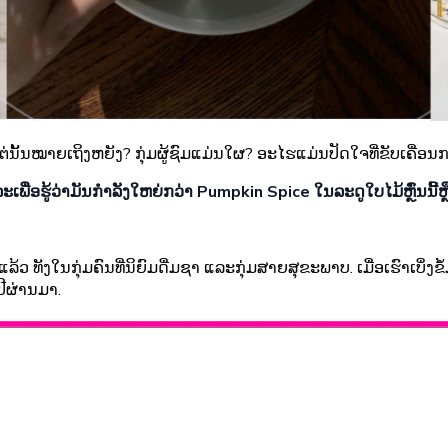
ນັ້ນໝາຍເຖິງຫຍັງ? ກຸ່ມຜູ້ຊົມແມ່ນໃຜ? ອະໄຮແມ່ນປັດໃຈທີ່ຂັບເຄື່ອ
ເພື່ອຮູ້ວ່າມັນກຳລັງໃຫຍ່ກວ່າ Pumpkin Spice ໃນລະດູໃບໄມ້ຫຼົ່ນນີ້ຫຼືບ
້ວ ທັງໃນກຸ່ມຄົນທີ່ນິຍົມດື່ມຊາ ແລະກຸ່ມສາຍສຸຂະພາບ. ເມື່ອເຮົາເບິ່ງ
ປີຜ່ານມາ.