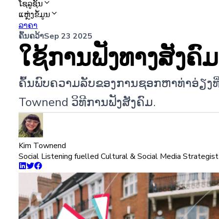
ໂຊລູຊັນ
ແຫຼ່ງຂໍ້ມູນ
ລາຄາ
ຄົ້ນຄວ້າ
Sep 23 2025
ໃຊ້ການຟັງທາງສັງຄົມ
ຄົ້ນ​ພົບ​ຄວາມ​ລັບ​ຂອງ​ການ​ຊອກ​ຫາ​ທ່າ​ອ່ຽງ​ທີ່​
Townend ວິ​ທີ​ການ​ຟັງ​ສັງ​ຄົມ​.
Kim Townend
Social Listening fuelled Cultural & Social Media Strategist