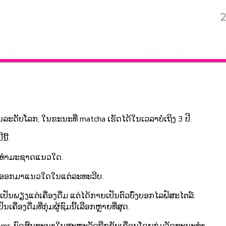
ລະດັບໂລກ, ໃນຂະນະທີ່ matcha ເຮັດໄດ້ໃນເວລາບໍ່ເຖິງ 3 ປີ.
ີ້.
ມຕາມທຳມະຊາດແນວໃດ.
າກົດອອກມາແນວໃດໃນແຕ່ລະທະວີບ.
ປັນພຽງແຕ່ເຄື່ອງດື່ມ ແຕ່ໄດ້ກາຍເປັນຕົວບົ່ງບອກໄລຟ໌ສະໄຕລ໌.
ອງດື່ມທີ່ກຸ່ມຜູ້ຊົມນີ້ເລືອກຫຼາຍທີ່ສຸດ.
#asmr. ບົດສົນທະນາໃນສະຫະລັດຖືກຂັບເຄື່ອນໂດຍກຸ່ມວັດທະນະທຳ