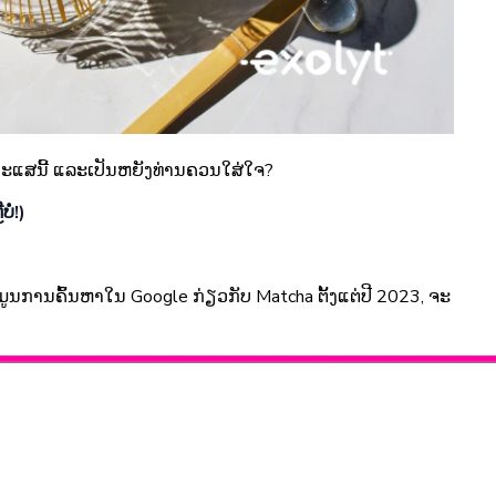
ນກະແສນີ້ ແລະເປັນຫຍັງທ່ານຄວນໃສ່ໃຈ?
ໍ່!)
ຂໍ້ມູນການຄົ້ນຫາໃນ Google ກ່ຽວກັບ Matcha ຕັ້ງແຕ່ປີ 2023, ຈະ