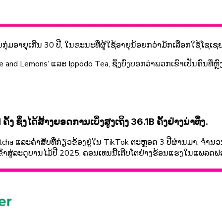
ຸ່ມອາຍຸເກີນ 30 ປີ, ໃນຂະນະທີ່ຜູ້ໃຊ້ອາຍຸນ້ອຍກວ່າມັກເລືອກໃຊ້ໂຊເຊ
Love and Lemons’ ແລະ Ippodo Tea, ຊຶ່ງບົ່ງບອກວ່າພວກເຂົາເປັນຄົນທີ່
ຊຶ່ງໄດ້ສ້າງຍອດການເບິ່ງສູງເຖິງ 36.1B ຄັ້ງຢ່າງນ່າທຶ່ງ.
a ແລະຄຳສັບທີ່ກ່ຽວຂ້ອງຢູ່ໃນ TikTok ຕະຫຼອດ 3 ປີຜ່ານມາ. ຈຳນວນກ
ມື່ອເຂົ້າສູ່ລະດູບານໄມ້ປີ 2025, ຄອນເທນນີ້ເຕີບໂຕຢ່າງຮ້ອນແຮງໃນແພລ