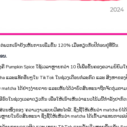
ພວກເຮົາຍັງເຫັນການເພີ່ມຂຶ້ນ 120% ເມື່ອທຽບກັບປີກ່ອນຢູ່ທີ່ນັ້ນ.
່ອນ.
ງຄື Pumpkin Spice ໃຊ້ເວລາຫຼາຍກວ່າ 10 ປີເພື່ອຂຶ້ນຄອງຄວາມນິຍົມໃນ
ha ແລະແທັກອື່ນໆໃນ TikTok ໃນຊ່ວງເດືອນກໍລະກົດ ແລະ ສິງຫາຂອງປີນ
ູ່ກັບ matcha ໄດ້ຢ່າງງ່າຍດາຍ ແລະເຫັນໄດ້ວ່າບົດສົນທະນາຖືກຈັດກຸ່
ນເອີຣົບໃນຊ່ວງເວລາດຽວກັນ ເພື່ອໃຫ້ເຮົາເຫັນວ່າແນວໂນ້ມນີ້ກຳລັງປ
ນໜຶ່ງຂອງ ‘ຄວາມງາມແບບມີສະໄຕລ໌’, ຊຶ່ງຊີ້ໃຫ້ເຫັນວ່າ matcha ບໍ່ໄດ້ເ
ຼາຍໃນບົດສົນທະນາ ຊຶ່ງຊີ້ໃຫ້ເຫັນວ່າ matcha ໄດ້ເຂົ້າມາແທນກາເຟເປັນເຄື່
ອຫາດ້ານການດູແລຜິວ ແລະ ເທຣນ TikTok ແບບດັ້ງເດີມຫຼາຍຂຶ້ນເຊັ່ນ 