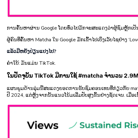
ການຄົ້ນຫາຜ່ານ Google ໂດຍທົ່ວໄປມັກຈະສະແດງວ່າຜູ້ຊົມຫຼັກເປັນກ
ຜູ້ຄົນທີ່ຄົ້ນຫາ Matcha ໃນ Google ມັກເຂົ້າໄປເບິ່ງເວັບໄຊຢ່າງ ‘
ແລ້ວມີຫຍັງປ່ຽນແປງໄປ?
ຄໍາໃບ້: ມັນແມ່ນ TikTok.
ໃນປັດຈຸບັນ TikTok ມີການໃຊ້ #matcha ຈຳນວນ 2.9M ຄັ້ງ 
ແຜນພູມດ້ານລຸ່ມນີ້ສະແດງຍອດການຮັບຊົມຄອນເທນທີ່ກ່ຽວກັບ match
ປີ 2024, ແຕ່ຫຼັງຈາກນັ້ນແນວໂນ້ມເລີ່ມປັບສູງຂຶ້ນຢ່າງຊັດເຈນ. ເ