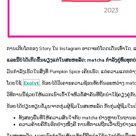
ການເຕີບໂຕຂອງ Story ໃນ Instagram ອາດຈະບໍ່ໂດດເດັ່ນເທົ່າໃດ, ແຕ່
ແລະນີ້ບໍ່ໄດ້ເກີດຂຶ້ນພຽງແຕ່ໃນສະຫະລັດ; matcha ກຳລັງຢູ່ທົ່ວທຸກບ
ມັນກຳລັງເຮັດໃນສິ່ງທີ່ Pumpkin Spice ເຄີຍເຮັດ, ແຕ່ຄວາມແຕກຕ່າ
ໂດຍໃຊ້
Exolyt
, ຂ້ອຍໄດ້ວິເຄາະຄວາມຊ້ອນທັບກັນລະຫວ່າງ matc
ວິທີການນີ້ຊ່ວຍໃຫ້ພວກເຮົາເຂົ້າໃຈຫົວຂໍ້ສຳຄັນທີ່ຖືກນຳໃຊ້ຄຽງຄ
ຂ້ອຍໄດ້ປຽບທຽບຂໍ້ມູນຈາກກຸ່ມຜູ້ຊົມໃນສະຫະລັດ ກັບກຸ່ມຜູ້ຊົມໃ
ທັງສອງພື້ນທີ່ໃຫ້ຄວາມສົນໃຈກັບ matcha ຢ່າງຫຼາຍໃນຖານະສ່ວ
ຄວາມຄ້າຍຄືກັນອີກຢ່າງໜຶ່ງຄື ການທີ່ກາເຟຖືກເວົ້າເຖິງຢ່າງແພຫ
ໃນສະຫະລັດ, ພວກເຮົາກຳລັງເຫັນແທັກນີ້ຖືກນຳໃຊ້ຄຽງຄູ່ກັບເນື້