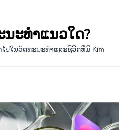
ດທະນະທໍາແນວໃດ?
​ໄປ​ໃນ​ວັດ​ທະ​ນະ​ທໍາ​ແລະ​ຊີ​ວິດ​ທີ່​ມີ Kim