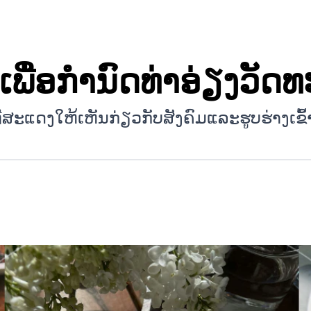
ເພື່ອກໍານົດທ່າອ່ຽງວັ
ສະ​ແດງ​ໃຫ້​ເຫັນ​ກ່ຽວ​ກັບ​ສັງ​ຄົມ​ແລະ​ຮູບ​ຮ່າງ​ເຂົ້າ