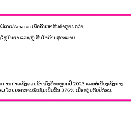
ຍມີເດຍ/Amazon ເພື່ອຄົ້ນຫາສິນຄ້າຫຼາຍກວ່າ.
ຫຼົງໃຫຼໃນຊາ ແລະ/ຫຼື ສົນໃຈດ້ານສຸຂະພາບ.
ານກ່າວເຖິງຄ່ອນຂ້າງຄົງທີ່ຕະຫຼອດປີ 2023 ແລະຕໍ່ເນື່ອງເຖິງກາງ
ດຟອມ ໂດຍຍອດການຮັບຊົມເພີ່ມຂຶ້ນ 376% ເມື່ອທຽບກັບປີກ່ອນ.