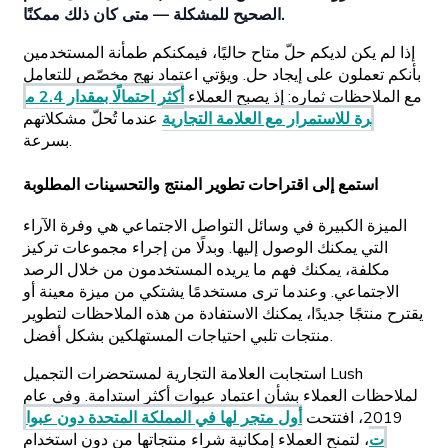
الصحيح للمشكلة — متى كان ذلك ممكنًا.
إذا لم يكن لديكم حلّ متاح حاليًا، فيمكنكم طمأنة المستخدمين
بأنكم تعملون على إيجاد حل. ويؤتي اعتماد نهج مخصّص للتعامل
مع الملاحظات ثماره: إذ يصبح العملاء
أكثر احتمالًا بمقدار 2.4 م
رة للاستمرار مع العلامة التجارية
عندما تُحلّ مشكلاتهم
بسرعة.
استمع إلى اقتراحات تطوير المنتج والتحسينات المطلوبة
الميزة الكبيرة في وسائل التواصل الاجتماعي هي وفرة الآراء
التي يمكنك الوصول إليها. وبدلًا من إجراء مجموعات تركيز
مكلفة، يمكنك فهم ما يريده المستخدمون من خلال الرصد
الاجتماعي. وعندما ترى مستخدمًا يشتكي من ميزة معينة أو
يقترح منتجًا جديدًا، يمكنك الاستفادة من هذه الملاحظات لتطوير
منتجات تلبي احتياجات المستهلكين بشكل أفضل.
استجابت العلامة التجارية لمستحضرات التجميل Lush
لملاحظات العملاء بشأن اعتماد عبوات أكثر استدامة. وفي عام
2019، افتتحت
أول متجر لها في المملكة المتحدة دون عبوا
ت
، لتمنح العملاء إمكانية شراء منتجاتها من دون استخدام