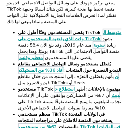
ينبغي تركيز جهودك على وسائل التواصل الاجتماعي. قد يبدو
TikTok منصة تحيط بها ضجة كبيرة، لكن هناك أسبابًا وجيهة
تفسّر لماذا تحرص العلامات التجارية الاستهلاكية على التواجد
على المنصة ولماذا ينبغي لها ذلك:
متوسط ال
:
يقضي المستخدمون وقتًا أطول على TikTok
يشهد
وقت الذي يقضيه المستخدمون على TikTok
زيادة
سنوية
منذ عام 2019، وقد بلغ الآن 58.4 دقيقة
يوميًا. وهذا يجعل TikTok منصة التواصل الاجتماعي التي
.
يقضي عليها المستخدمون
معظم وقتهم
يُفضّل مستخدمو وسائل التواصل الاجتماعي مقاطع
الفيديو القصيرة حول المنتجات
:
أفاد 36% من المستهلكي
ن
بأنهم يفضّلون التعرّف إلى المنتجات من خلال مقاطع
فيديو قصيرة مثل TikToks أو Reels.
مستخدمو TikTok مهتمون بالإعلانات:
أظهر
استطلاع ح
ديث
أن 67% من المشاركين يوافقون على أن الإعلانات
على TikTok تجذب انتباههم، ما يمنح المنصة تفوقًا بنسبة
10% مقارنةً بقنوات التواصل الاجتماعي الأخرى.
معظم مستخدمي TikTok في الولايات المتحدة
يستخدمون المنصة للاطلاع على مراجعات المنتجات
والتوصيات
:
62% من مستخدمي TikTok في الولايات ا