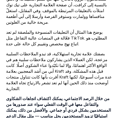
بالنسبة إلى كرافت، أن صفحة العلامة التجارية على تيك توك
امتلأت بالتعليقات المرتبطة بالموقف. وفي المقابل، استغلّ
منافساها وولمارت وستوفر الفرصة وأرسلا إلى آبي أطعمة
مريحة خالية من الغلوتين.
يوضح هذا المثال أن التعليقات المنسوخة والملصقة لم تعد
فعّالة في المنصات عالية التفاعل مثل TikTok. المطلوب هو
اتباع نهج مخصص وتقييم كل حالة على حدة.
بصفتك علامة تجارية استهلاكية، قد تبدو الملاحظات السلبية
مزعجة، لكن العملاء الذين يشاركون ملاحظات سلبية هم في
الواقع الأكثر اهتمامًا، وإلا لما تكبّدوا عناء الشكوى أصلًا. كانت
آبي من أشد المعجبين بعلامة Kraft قبل هذه المشكلة، وقد
أقرت بأنها كانت تتناول منتجات Kraft عدة مرات أسبوعيًا، لكنها
أوضحت منذ ذلك الحين أنها لم تعد تشعر بالارتياح تجاه العلامة
التجارية.
من خلال الرصد الاجتماعي، يمكنك اكتشاف اتجاهات الشكاوى
والتفاعل معها في الوقت الفعلي سواء عند صدورها من
المستخدمين بشكل فردي أو جماعي. والأفضل من ذلك، يمكنك
استباقيًا تزويد المستخدمين بحل مناسب — مثل مقال الدعم