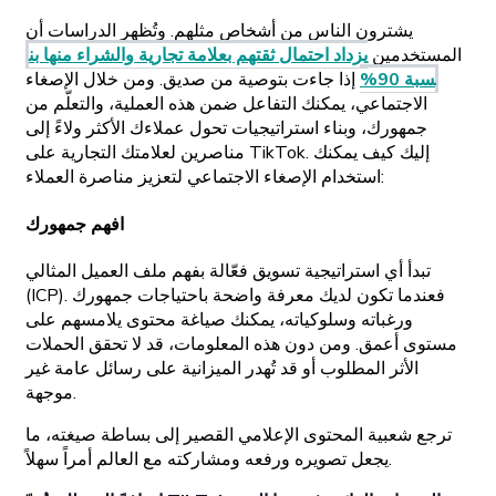
يشترون الناس من أشخاص مثلهم. وتُظهر الدراسات أن
المستخدمين
يزداد احتمال ثقتهم بعلامة تجارية والشراء منها بن
سبة 90%
إذا جاءت بتوصية من صديق. ومن خلال الإصغاء
الاجتماعي، يمكنك التفاعل ضمن هذه العملية، والتعلّم من
جمهورك، وبناء استراتيجيات تحول عملاءك الأكثر ولاءً إلى
مناصرين لعلامتك التجارية على TikTok. إليك كيف يمكنك
استخدام الإصغاء الاجتماعي لتعزيز مناصرة العملاء:
افهم جمهورك
تبدأ أي استراتيجية تسويق فعّالة بفهم ملف العميل المثالي
(ICP). فعندما تكون لديك معرفة واضحة باحتياجات جمهورك
ورغباته وسلوكياته، يمكنك صياغة محتوى يلامسهم على
مستوى أعمق. ومن دون هذه المعلومات، قد لا تحقق الحملات
الأثر المطلوب أو قد تُهدر الميزانية على رسائل عامة غير
موجهة.
ترجع شعبية المحتوى الإعلامي القصير إلى بساطة صيغته، ما
يجعل تصويره ورفعه ومشاركته مع العالم أمراً سهلاً.