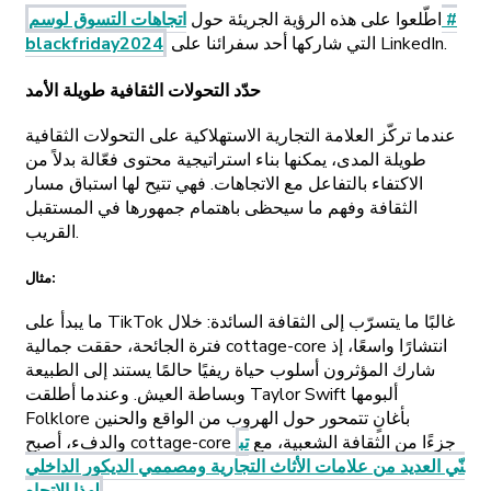
اطّلعوا على هذه الرؤية الجريئة حول
اتجاهات التسوق لوسم #
التي شاركها أحد سفرائنا على LinkedIn.
blackfriday2024
حدّد التحولات الثقافية طويلة الأمد
عندما تركّز العلامة التجارية الاستهلاكية على التحولات الثقافية
طويلة المدى، يمكنها بناء استراتيجية محتوى فعّالة بدلاً من
الاكتفاء بالتفاعل مع الاتجاهات. فهي تتيح لها استباق مسار
الثقافة وفهم ما سيحظى باهتمام جمهورها في المستقبل
القريب.
مثال:
ما يبدأ على TikTok غالبًا ما يتسرّب إلى الثقافة السائدة: خلال
فترة الجائحة، حققت جمالية cottage-core انتشارًا واسعًا، إذ
شارك المؤثرون أسلوب حياة ريفيًا حالمًا يستند إلى الطبيعة
وبساطة العيش. وعندما أطلقت Taylor Swift ألبومها
Folklore بأغانٍ تتمحور حول الهروب من الواقع والحنين
والدفء، أصبح cottage-core جزءًا من الثقافة الشعبية، مع
تب
نّي العديد من علامات الأثاث التجارية ومصممي الديكور الداخلي