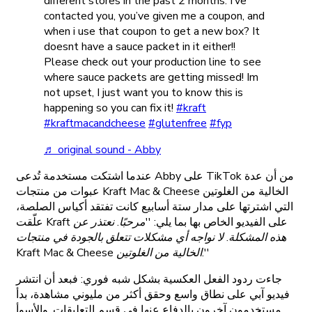
different stores in the past 2 months. I’ve
contacted you, you’ve given me a coupon, and
when i use that coupon to get a new box? It
doesnt have a sauce packet in it either!!
Please check out your production line to see
where sauce packets are getting missed! Im
not upset, I just want you to know this is
happening so you can fix it!
#kraft
#kraftmacandcheese
#glutenfree
#fyp
♬ original sound - Abby
عندما اشتكت مستخدمة تُدعى Abby على TikTok من أن عدة
عبوات من منتجات Kraft Mac & Cheese الخالية من الغلوتين
التي اشترتها على مدار ستة أسابيع كانت تفتقد أكياس الصلصة،
علّقت Kraft على الفيديو الخاص بها بما يلي:
''مرحبًا. نعتذر عن
هذه المشكلة. لا نواجه أي مشكلات تتعلق بالجودة في منتجات
Kraft Mac & Cheese الخالية من الغلوتين.''
جاءت ردود الفعل العكسية بشكل شبه فوري: فبعد أن انتشر
فيديو آبي على نطاق واسع وحقق أكثر من مليوني مشاهدة، بدأ
مستخدمون آخرون بالدفاع عنها في قسم التعليقات. والأسوأ