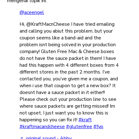
mengenai topik ini.
@aceengel
Hi, @KraftMacnCheese I have tried emailing
and calling you abiut this problem, but your
coupon seems like a band-aid and the
problem isnt being solved in your production
company! Gluten Free Mac & Cheese boxes
do not have the sauce packet in them! I have
had this happen with 4 different boxes from 4
different stores in the past 2 months. I’ve
contacted you, you’ve given me a coupon, and
when i use that coupon to get a new box? It
doesnt have a sauce packet in it either!!
Please check out your production line to see
where sauce packets are getting missed! Im
not upset, I just want you to know this is
happening so you can fix it!
#kraft
#kraftmacandcheese
#glutenfree
#fyp
♬ original sound - Abby