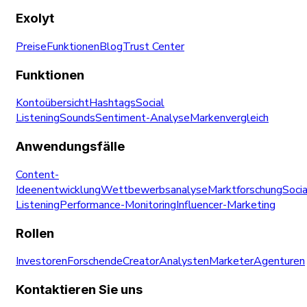
Exolyt
Preise
Funktionen
Blog
Trust Center
Funktionen
Kontoübersicht
Hashtags
Social
Listening
Sounds
Sentiment-Analyse
Markenvergleich
Anwendungsfälle
Content-
Ideenentwicklung
Wettbewerbsanalyse
Marktforschung
Socia
Listening
Performance-Monitoring
Influencer-Marketing
Rollen
Investoren
Forschende
Creator
Analysten
Marketer
Agenturen
Kontaktieren Sie uns