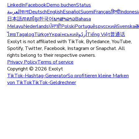
LinkedIn
Facebook
Demo buchen
Status
العربية
বাংলা
Deutsch
English
Español
Suomi
Français
हिन्दी
Indonesi
日本語
ភាសាខ្មែរ
한국어
ພາສາລາວ
Bahasa
Melayu
Nederlands
ਪੰਜਾਬੀ
Polski
Português
русский
Svenska
త
ไทย
Tagalog
Türkçe
Yкраїнський
اُردُو
Tiếng Việt
普通话
Exolyt is not affiliated with TikTok, Bytedance, YouTube,
Spotify, Twitter, Facebook, Instagram or Snapchat. All
rights belong to their respective owners.
Privacy Policy
Terms of service
Copyright ©
2026
Exolyt
TikTok-Hashtag-Generator
So profitieren kleine Marken
von TikTok
TikTok-Geldrechner