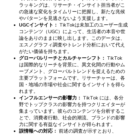
ラッキングは、
リサーチ
・
インサイト
担当者がこ
の
急速な
変化を
タイムリーに
把握し、
新たな
兆候
や
パターンを
見逃さないよう
支援します。
UGC
インサイト
：
TikTokは
未加工の
ユーザー
生成
コンテンツ
（UGC）に
よって、
生活者の
本音や
世
論をありの
ままに
映し
出します。
この
データは、
エスノグラフィ
調査や
トレンド
分析に
おいて
代え
がたい
価値を
持ちます。
グローバルリーチと
カルチャーシフト
：
TikTok
は
国際的な
リーチを
背景に、
異文化間の
行動や
ム
ーブメント、
グローバルトレンドを
捉えるための
主要
プラットフォームです。
リサーチャーは、
各
国
・
地域の
市場や
社会に
関する
インサイトを
得ら
れます。
インフルエンサーの
影響力
：
TikTok
には、
各分
野で
トップクラスの
影響力を
持つ
クリエイターが
集まっています。
彼らの
コンテンツを
分析するこ
とで、
消費者行動、
社会的潮流、
ブランドの
影響
力に
関する
有益な
インサイトが
得られます。
誤情報への
対応
：
前述の
調査が
示すと
おり、