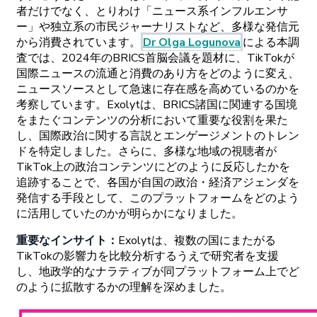
者だけでなく、と
りわけ
「ニュース
系
インフルエンサ
ー」や
独立系の
市民
ジャーナリストなど、
多様な
発信元
から
消費されています。
Dr
Olga
Logunova
に
よる
本調
査では、
2024
年の
BRICS
首脳会議を
題材に、
TikTokが
国際
ニュースの
流通と
消費の
あり
方をどの
ように
変え、
ニュースソースとして
急速に
存在感を
高めているのかを
考察しています。
Exolytは、
BRICS
諸国に
関連する
国境
をまたぐ
コンテンツの
分析に
おいて
重要な
役割を
果た
し、
国際政治に
関する
言説と
エンゲージメントの
トレン
ドを
特定しました。さらに、
多様な
地域の
視聴者が
TikTok
上の
政治
コンテンツに
どの
ように
反応したかを
追跡することで、
各国が
自国の
政治
・
経済
アジェンダを
発信する
手段として、
この
プラットフォームをどの
よう
に
活用していたのかが
明らかになりました。
重要な
インサイト
：
Exolytは
、
複数の
国に
またがる
TikTokの
影響力を
比較分析するうえで
研究者を
支援
し、
地政学的な
ナラティブが
同
プラットフォーム
上でど
の
ように
拡散するかの
理解を
深めました。