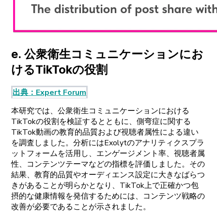
e
.
公衆衛生
コミュニケーションに
お
ける
TikTokの
役割
出典
：
Expert
Forum
本研究では
、
公衆衛生
コミュニケーションに
おける
TikTokの
役割を
検証するとともに、
側弯症に
関する
TikTok
動画の
教育的品質および
視聴者属性に
よる
違い
を
調査しました。
分析には
Exolytの
アナリティクスプラ
ットフォームを
活用し、
エンゲージメント
率、
視聴者属
性、
コンテンツテーマなどの
指標を
評価しました。
その
結果、
教育的品質や
オーディエンス
設定に
大きなばらつ
きがあることが
明らかとなり、
TikTok
上で
正確かつ
包
摂的な
健康情報を
発信するためには、
コンテンツ
戦略の
改善が
必要であることが
示されました。