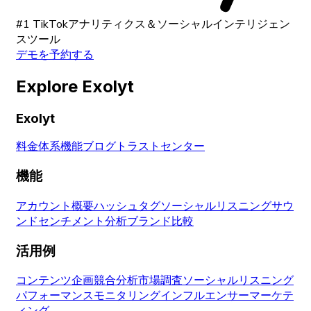
#1 TikTokアナリティクス＆ソーシャルインテリジェン
スツール
デモを予約する
Explore Exolyt
Exolyt
料金体系
機能
ブログ
トラストセンター
機能
アカウント概要
ハッシュタグ
ソーシャルリスニング
サウ
ンド
センチメント分析
ブランド比較
活用例
コンテンツ企画
競合分析
市場調査
ソーシャルリスニング
パフォーマンスモニタリング
インフルエンサーマーケテ