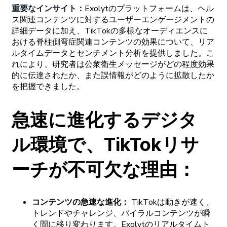
重要な
インサイト
：
Exolytの
プラットフォームは、
ヘル
ス
関連
コンテンツに
対する
ユーザーエンゲージメントの
詳細
データに
加え、
TikTokの
多様な
オーディエンスに
おける
脊柱側弯症関連
コンテンツの
効果について、
リア
ルタイムデータと
センチメント
分析を
提供しました。
こ
れにより、
研究者は
公衆衛生
メッセージがどの
程度効果
的に
伝達されたか、
また
誤情報がどの
ように
拡散したか
を
把握できました。
急速に
進化する
デジタ
ル
環境で、
TikTok
リサ
ーチが
不可欠な
理由
：
コンテンツの
急速な
進化
：
TikTokは
動きが
速く、
トレンドや
チャレンジ、
バイラルコンテンツが
瞬
く
間に
移り
変わります。
Exolytの
リアルタイムト