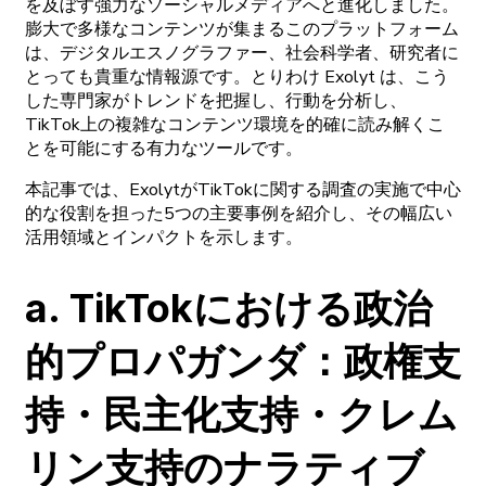
を
及ぼす
強力な
ソーシャルメディアへと
進化しました。
膨大で
多様な
コンテンツが
集まるこの
プラットフォーム
は、
デジタルエスノグラファー、
社会科学者、
研究者に
とっても
貴重な
情報源です。と
りわけ
Exolyt
は、
こう
した
専門家が
トレンドを
把握し、
行動を
分析し、
TikTok
上の
複雑な
コンテンツ
環境を
的確に
読み
解くこ
とを
可能に
する
有力な
ツールです。
本記事では
、
Exolytが
TikTokに
関する
調査の
実施で
中心
的な
役割を
担った
5
つの
主要事例を
紹介し、
その
幅広い
活用領域と
インパクトを
示します。
a
.
TikTokに
おける
政治
的
プロパガンダ
：
政権支
持
・
民主化支持
・
クレム
リン
支持の
ナラティブ