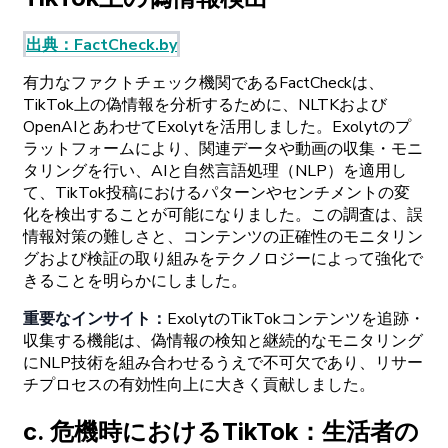
出典
：
FactCheck.by
有力な
ファクトチェック
機関である
FactCheckは、
TikTok
上の
偽情報を
分析するために、
NLTKおよび
OpenAIと
あわせて
Exolytを
活用しました。
Exolytの
プ
ラットフォームにより、
関連
データや
動画の
収集
・
モニ
タリングを
行い、
AIと
自然言語処理
（NLP）を
適用し
て、
TikTok
投稿に
おける
パターンや
センチメントの
変
化を
検出することが
可能になりました。
この
調査は、
誤
情報対策の
難しさと、
コンテンツの
正確性の
モニタリン
グおよび
検証の
取り
組みを
テクノロジーに
よって
強化で
きることを
明らかにしました。
重要な
インサイト
：
Exolytの
TikTok
コンテンツを
追跡
・
収集する
機能は、
偽情報の
検知と
継続的な
モニタリング
に
NLP
技術を
組み
合わせるうえで
不可欠であり、
リサー
チプロセスの
有効性向上に
大きく
貢献しました。
c
.
危機時に
おける
TikTok
：
生活者の