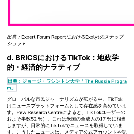
出典
：
Expert
Forum
Reportに
おける
Exolytの
スナップ
ショット
d
.
BRICSに
おける
TikTok
：
地政学
的
・
経済的
ナラティブ
出典
：
ジョージ
・
ワシントン
大学
「The
Russia
Progra
m」
グローバルな
市民
ジャーナリズムが
広がる
中、
TikTok
は
ニュースプラットフォームとして
存在感を
高めていま
す。
Pew
Research
Centreに
よると、
TikTok
ユーザーの
およそ
半数
52 %）、
これは
米国の
全成人の
17 %に
相当
しますが、
日常的に
TikTokで
ニュースを
取得していま
す。
こうした
ニュースは、
メディア
公式
アカウントや
記