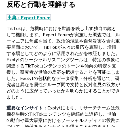
反応と
行動を
理解する
出典
：
Expert
Forum
TikTokは
、
危機時に
おける
世論を
映し
出す
独自の
鏡と
して
機能します。
Expert
Forumが
実施した
調査では、
ル
ーマニアに
焦点を
当て、
政治的混乱や
自然災害を
含む
重
要局面に
おいて、
TikTokが
人々の
反応を
表現し、
増幅
する
場としてどの
ように
活用されたかを
検証しました。
Exolytの
ソーシャルリスニングツールは、
特定の
事象に
関連する
TikTok
コンテンツの
トーンや
傾向の
特定を
支
援し、
研究者が
世論の
反応を
把握することを
可能にしま
した。
Exolytの
包括的な
データ
収集
・
分析を
通じて、
研
究者は
異なる
属性
グループ
間で
支持と
反対意見の
双方が
どの
ように
広がっていったかを
明らかに
することができ
ました。
重要な
インサイト
：
Exolytに
より、
リサーチチームは
危
機発生時の
TikTok
コンテンツを
継続的に
追跡し、
世論
の
動向や
重大事案に
おける
ソーシャルメディアの
役割に
ついて、
価値ある
インサイトを
得ることができました。