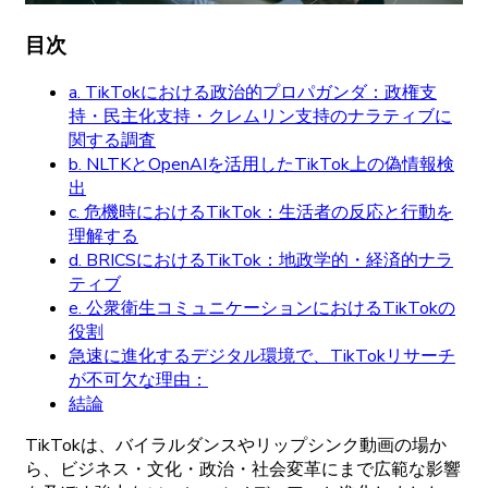
目次
a. TikTokにおける政治的プロパガンダ：政権支
持・民主化支持・クレムリン支持のナラティブに
関する調査
b. NLTKとOpenAIを活用したTikTok上の偽情報検
出
c. 危機時におけるTikTok：生活者の反応と行動を
理解する
d. BRICSにおけるTikTok：地政学的・経済的ナラ
ティブ
e. 公衆衛生コミュニケーションにおけるTikTokの
役割
急速に進化するデジタル環境で、TikTokリサーチ
が不可欠な理由：
結論
TikTokは
、
バイラルダンスや
リップシンク
動画の
場か
ら、
ビジネス
・
文化
・
政治
・
社会変革にまで
広範な
影響