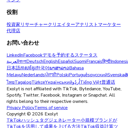
ィング
役割
投資家
リサーチャー
クリエイター
アナリスト
マーケター
代理店
お問い合わせ
LinkedIn
Facebook
デモを予約する
ステータス
العربية
বাংলা
Deutsch
English
Español
Suomi
Français
हिन्दी
Indonesi
日本語
ភាសាខ្មែរ
한국어
ພາສາລາວ
Bahasa
Melayu
Nederlands
ਪੰਜਾਬੀ
Polski
Português
русский
Svenska
త
ไทย
Tagalog
Türkçe
Yкраїнський
اُردُو
Tiếng Việt
普通话
Exolyt is not affiliated with TikTok, Bytedance, YouTube,
Spotify, Twitter, Facebook, Instagram or Snapchat. All
rights belong to their respective owners.
Privacy Policy
Terms of service
Copyright ©
2026
Exolyt
TikTokハッシュタグジェネレーター
小規模ブランドが
TikTokを活用して成果を上げる方法
TikTok収益計算ツ