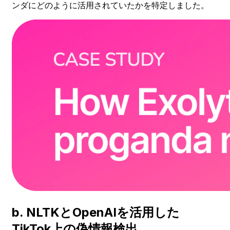
ンダに
どの
ように
活用されていたかを
特定しました。
b
.
NLTKと
OpenAIを
活用した
TikTok
上の
偽情報検出