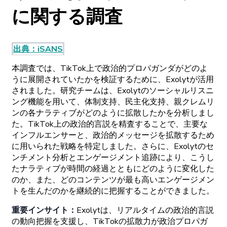
に
関する
調査
出典
：
iSANS
本調査では
、
TikTok
上で
政治的
プロパガンダがどの
よ
うに
展開されていたかを
検証するために、
Exolytが
活用
されました。
研究
チームは、
Exolytの
ソーシャルリスニ
ング
機能を
用いて、
体制支持、
民主化支持、
親
クレムリ
ンの
各
ナラティブがどの
ように
拡散したかを
分析しまし
た。
TikTok
上の
政治的言説を
精査することで、
主要な
インフルエンサーと、
政治的
メッセージを
拡散するため
に
用いられた
戦略を
特定しました。さらに、
Exolytの
セ
ンチメント
分析と
エンゲージメント
追跡により、
こうし
た
ナラティブが
時間の
経過とともに
どの
ように
変化した
のか、
また、
どの
コンテンツが
最も
高い
エンゲージメン
トを
生んだのかを
継続的に
把握することができました。
重要
インサイト
：
Exolytは
、
リアルタイムの
政治的言説
の
動向把握を
支援し、
TikTokの
拡散力が
政治
プロパガ