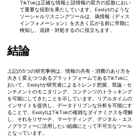
TikTokは
正確な
情報と
誤情報の
双方の
拡散に
おい
て
重要な
役割を
果たしています。
Exolytの
ような
ソーシャルリスニングツールは、
偽情報
（ディス
インフォメーション）を
大きく
広がる
前に
早期に
検知し、
追跡
・
対処するのに
役立ちます。
結論
上記の
5
つの
研究事例は、
情報の
共有
・
消費の
あり
方を
大きく
変えつつある
プラットフォームである
TikTokに
おいて、
Exolytが
研究者に
よる
トレンド
把握、
世論
・
セ
ンチメントの
モニタリング、
コンテンツの
トラッキング
を
可能にしてきたことを
示しています。
リアルタイムの
インサイトを
提供し、
データドリブンな
分析を
可能に
す
ることで、
Exolytは
TikTokの
複雑な
ダイナミクスを
理解
し、
それを
リサーチ、
マーケティング、
デジタル
・
エス
ノグラフィーに
活用したい
組織にとって
不可欠な
ツール
となっています。