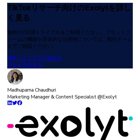
TikTok
リサーチ
向けの
Exolytを
詳し
く
見る
無料の
7
日間
トライアルをご
利用ください。
プラットフ
ォームの
機能や
具体的な
活用例については、
弊社
チーム
までご
相談ください。
無料トライアルを始める
デモを予約する
Madhuparna Chaudhuri
Marketing Manager & Content Specialist @Exolyt