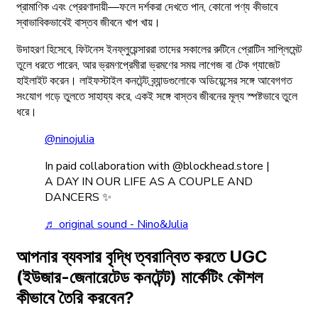
প্রামাণিক এবং প্রেরণাদায়ী—ফলে দর্শকরা দেখতে পান, কোনো পণ্য কীভাবে
স্বাভাবিকভাবেই বাস্তব জীবনে খাপ খায়।
উদাহরণ হিসেবে, ফিটনেস ইনফ্লুয়েন্সাররা তাদের সকালের রুটিনে প্রোটিন সাপ্লিমেন্ট
তুলে ধরতে পারেন, আর ভ্রমণপ্রেমীরা ভ্রমণের সময় লাগেজ বা টেক গ্যাজেট
হাইলাইট করেন। লাইফস্টাইল কনটেন্ট ব্র্যান্ডগুলোকে অডিয়েন্সের সঙ্গে আবেগগত
সংযোগ গড়ে তুলতে সাহায্য করে, একই সঙ্গে বাস্তব জীবনের মূল্য স্পষ্টভাবে তুলে
ধরে।
@ninojulia
In paid collaboration with @blockhead.store |
A DAY IN OUR LIFE AS A COUPLE AND
DANCERS ✨
♬ original sound - Nino&Julia
আপনার ব্যবসার বৃদ্ধি ত্বরান্বিত করতে UGC
(ইউজার-জেনারেটেড কনটেন্ট) মার্কেটিং কৌশল
কীভাবে তৈরি করবেন?