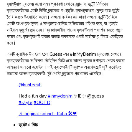
হ্যাশট্যাগ চ্যালেঞ্জ হলো এমন প্রচারণা যেখানে ব্র্যান্ড বা কন্টেন্ট নির্মাতারা
ব্যবহারকারীদের একটি নির্দিষ্ট ব্র্যান্ডেড বা ট্রেন্ডিং হ্যাশট্যাগকে কেন্দ্র করে কন্টেন্ট
তৈরি করতে উৎসাহিত করেন। এগুলো কার্যকর হয় কারণ এগুলো কন্টেন্ট তৈরিকে
একটি অংশগ্রহণমূলক ও সম্প্রদায়-চালিত অভিজ্ঞতায় পরিণত করে, যা প্রায়ই
ভাইরাল মুহূর্তের জন্ম দেয়। ব্যবহারকারীরা তাদের সৃজনশীলতা প্রদর্শন করতে পছন্দ
করেন এবং হ্যাশট্যাগটি হাজার হাজার অবদানকে একটি সার্চযোগ্য ফিডে একত্রিত
করে।
একটি ক্লাসিক উদাহরণ হলো Guess-এর #InMyDenim চ্যালেঞ্জ, যেখানে
ব্যবহারকারীদের সংক্ষিপ্ত, স্টাইলিশ ভিডিওতে তাদের লুকের রূপান্তর শেয়ার করতে
আমন্ত্রণ জানানো হয়েছিল। এই ক্যাম্পেইনটি ব্যাপক এনগেজমেন্ট সৃষ্টি করেছিল;
হাজারো আসল ব্যবহারকারী-সৃষ্ট পোস্ট ব্র্যান্ডকে প্রাধান্যে এনেছিল।
@kuhleeuh
Had a fun day
#inmydenim
✨👖✨ @guess
#style
#OOTD
♬ original sound - Kalia 🎤❤
ডুয়েট ও স্টিচ