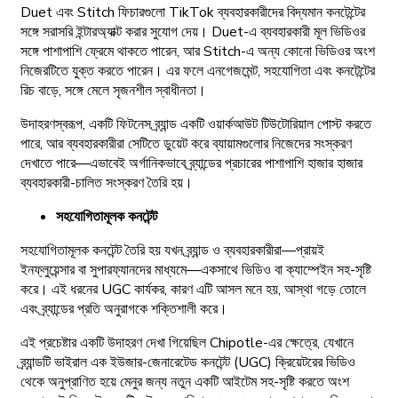
Duet এবং Stitch ফিচারগুলো TikTok ব্যবহারকারীদের বিদ্যমান কনটেন্টের
সঙ্গে সরাসরি ইন্টারঅ্যাক্ট করার সুযোগ দেয়। Duet-এ ব্যবহারকারী মূল ভিডিওর
সঙ্গে পাশাপাশি ফ্রেমে থাকতে পারেন, আর Stitch-এ অন্য কোনো ভিডিওর অংশ
নিজেরটিতে যুক্ত করতে পারেন। এর ফলে এনগেজমেন্ট, সহযোগিতা এবং কনটেন্টের
রিচ বাড়ে, সঙ্গে মেলে সৃজনশীল স্বাধীনতা।
উদাহরণস্বরূপ, একটি ফিটনেস ব্র্যান্ড একটি ওয়ার্কআউট টিউটোরিয়াল পোস্ট করতে
পারে, আর ব্যবহারকারীরা সেটিতে ডুয়েট করে ব্যায়ামগুলোর নিজেদের সংস্করণ
দেখাতে পারে—এভাবেই অর্গানিকভাবে ব্র্যান্ডের প্রচারের পাশাপাশি হাজার হাজার
ব্যবহারকারী-চালিত সংস্করণ তৈরি হয়।
সহযোগিতামূলক কনটেন্ট
সহযোগিতামূলক কনটেন্ট তৈরি হয় যখন ব্র্যান্ড ও ব্যবহারকারীরা—প্রায়ই
ইনফ্লুয়েন্সার বা সুপারফ্যানদের মাধ্যমে—একসাথে ভিডিও বা ক্যাম্পেইন সহ-সৃষ্টি
করে। এই ধরনের UGC কার্যকর, কারণ এটি আসল মনে হয়, আস্থা গড়ে তোলে
এবং ব্র্যান্ডের প্রতি অনুরাগকে শক্তিশালী করে।
এই প্রচেষ্টার একটি উদাহরণ দেখা গিয়েছিল Chipotle-এর ক্ষেত্রে, যেখানে
ব্র্যান্ডটি ভাইরাল এক ইউজার-জেনারেটেড কনটেন্ট (UGC) ক্রিয়েটরের ভিডিও
থেকে অনুপ্রাণিত হয়ে মেনুর জন্য নতুন একটি আইটেম সহ-সৃষ্টি করতে অংশ