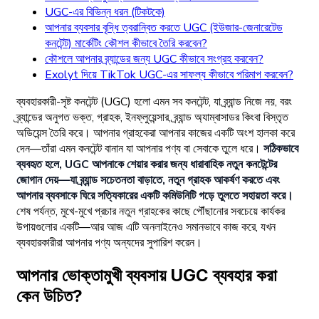
UGC-এর বিভিন্ন ধরন (টিকটকে)
আপনার ব্যবসার বৃদ্ধি ত্বরান্বিত করতে UGC (ইউজার-জেনারেটেড
কনটেন্ট) মার্কেটিং কৌশল কীভাবে তৈরি করবেন?
কৌশলে আপনার ব্র্যান্ডের জন্য UGC কীভাবে সংগ্রহ করবেন?
Exolyt দিয়ে TikTok UGC-এর সাফল্য কীভাবে পরিমাপ করবেন?
ব্যবহারকারী-সৃষ্ট কনটেন্ট (UGC) হলো এমন সব কনটেন্ট, যা ব্র্যান্ড নিজে নয়, বরং
ব্র্যান্ডের অনুগত ভক্ত, গ্রাহক, ইনফ্লুয়েন্সার, ব্র্যান্ড অ্যাম্বাসাডর কিংবা বিস্তৃত
অডিয়েন্স তৈরি করে। আপনার গ্রাহকেরা আপনার কাজের একটি অংশ হালকা করে
দেন—তাঁরা এমন কনটেন্ট বানান যা আপনার পণ্য বা সেবাকে তুলে ধরে।
সঠিকভাবে
ব্যবহৃত হলে, UGC আপনাকে শেয়ার করার জন্য ধারাবাহিক নতুন কনটেন্টের
জোগান দেয়—যা ব্র্যান্ড সচেতনতা বাড়াতে, নতুন গ্রাহক আকর্ষণ করতে এবং
আপনার ব্যবসাকে ঘিরে সত্যিকারের একটি কমিউনিটি গড়ে তুলতে সহায়তা করে।
শেষ পর্যন্ত, মুখে-মুখে প্রচার নতুন গ্রাহকের কাছে পৌঁছানোর সবচেয়ে কার্যকর
উপায়গুলোর একটি—আর আজ এটি অনলাইনেও সমানভাবে কাজ করে, যখন
ব্যবহারকারীরা আপনার পণ্য অন্যদের সুপারিশ করেন।
আপনার ভোক্তামুখী ব্যবসায় UGC ব্যবহার করা
কেন উচিত?