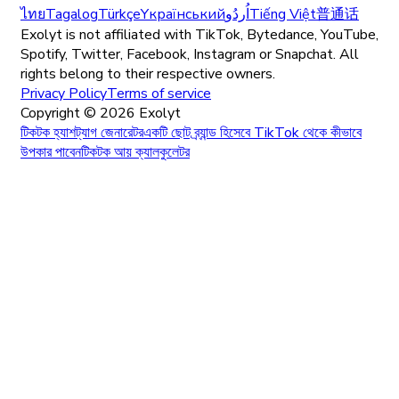
ไทย
Tagalog
Türkçe
Yкраїнський
اُردُو
Tiếng Việt
普通话
Exolyt is not affiliated with TikTok, Bytedance, YouTube,
Spotify, Twitter, Facebook, Instagram or Snapchat. All
rights belong to their respective owners.
Privacy Policy
Terms of service
Copyright ©
2026
Exolyt
টিকটক হ্যাশট্যাগ জেনারেটর
একটি ছোট ব্র্যান্ড হিসেবে TikTok থেকে কীভাবে
উপকার পাবেন
টিকটক আয় ক্যালকুলেটর