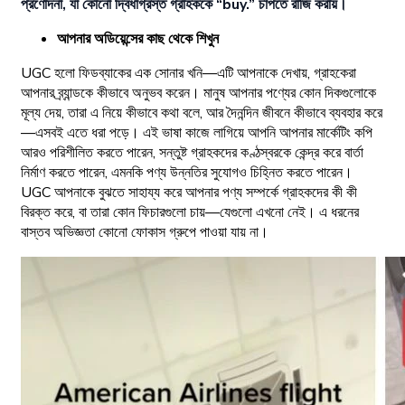
প্রণোদনা, যা কোনো দ্বিধাগ্রস্ত গ্রাহককে “buy.” চাপতে রাজি করায়।
আপনার অডিয়েন্সের কাছ থেকে শিখুন
UGC হলো ফিডব্যাকের এক সোনার খনি—এটি আপনাকে দেখায়, গ্রাহকেরা
আপনার ব্র্যান্ডকে কীভাবে অনুভব করেন। মানুষ আপনার পণ্যের কোন দিকগুলোকে
মূল্য দেয়, তারা এ নিয়ে কীভাবে কথা বলে, আর দৈনন্দিন জীবনে কীভাবে ব্যবহার করে
—এসবই এতে ধরা পড়ে। এই ভাষা কাজে লাগিয়ে আপনি আপনার মার্কেটিং কপি
আরও পরিশীলিত করতে পারেন, সন্তুষ্ট গ্রাহকদের কণ্ঠস্বরকে কেন্দ্র করে বার্তা
নির্মাণ করতে পারেন, এমনকি পণ্য উন্নতির সুযোগও চিহ্নিত করতে পারেন।
UGC আপনাকে বুঝতে সাহায্য করে আপনার পণ্য সম্পর্কে গ্রাহকদের কী কী
বিরক্ত করে, বা তারা কোন ফিচারগুলো চায়—যেগুলো এখনো নেই। এ ধরনের
বাস্তব অভিজ্ঞতা কোনো ফোকাস গ্রুপে পাওয়া যায় না।