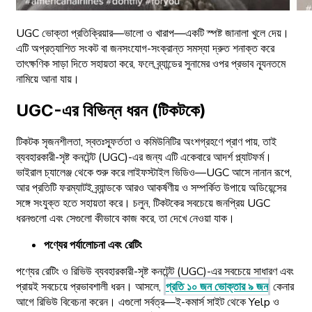
UGC ভোক্তা প্রতিক্রিয়ার—ভালো ও খারাপ—একটি স্পষ্ট জানালা খুলে দেয়।
এটি অপ্রত্যাশিত সংকট বা জনসংযোগ-সংক্রান্ত সমস্যা দ্রুত শনাক্ত করে
তাৎক্ষণিক সাড়া দিতে সহায়তা করে, ফলে ব্র্যান্ডের সুনামের ওপর প্রভাব ন্যূনতমে
নামিয়ে আনা যায়।
UGC-এর বিভিন্ন ধরন (টিকটকে)
টিকটক সৃজনশীলতা, স্বতঃস্ফূর্ততা ও কমিউনিটির অংশগ্রহণে প্রাণ পায়, তাই
ব্যবহারকারী-সৃষ্ট কনটেন্ট (UGC)-এর জন্য এটি একেবারে আদর্শ প্ল্যাটফর্ম।
ভাইরাল চ্যালেঞ্জ থেকে শুরু করে লাইফস্টাইল ভিডিও—UGC আসে নানান রূপে,
আর প্রতিটি ফরম্যাটই ব্র্যান্ডকে আরও আকর্ষণীয় ও সম্পর্কিত উপায়ে অডিয়েন্সের
সঙ্গে সংযুক্ত হতে সহায়তা করে। চলুন, টিকটকের সবচেয়ে জনপ্রিয় UGC
ধরনগুলো এবং সেগুলো কীভাবে কাজ করে, তা দেখে নেওয়া যাক।
পণ্যের পর্যালোচনা এবং রেটিং
পণ্যের রেটিং ও রিভিউ ব্যবহারকারী-সৃষ্ট কনটেন্ট (UGC)-এর সবচেয়ে সাধারণ এবং
প্রায়ই সবচেয়ে প্রভাবশালী ধরন। আসলে,
প্রতি ১০ জন ভোক্তার ৯ জন
কেনার
আগে রিভিউ বিবেচনা করেন। এগুলো সর্বত্র—ই-কমার্স সাইট থেকে Yelp ও