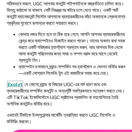
সঠিকভাবে করলে, UGC আপনার কনটেন্ট পাইপলাইনকে বজ্রগতিতে চালিত করে।
কিন্তু কাঠামো না থাকলে, সেটি নিয়ন্ত্রণের বাইরে চলে যেতে পারে। একটি স্মার্ট
কনটেন্ট ম্যানেজমেন্ট সিস্টেম আপনাকে ব্যবহারকারীদের কাঁচা অবদানকে স্কেলযোগ্য
প্রবৃদ্ধির সুযোগে রূপান্তর করতে সহায়তা করবে।
কোথায় নজর দিতে হবে তা ঠিক হয়ে গেলে, আপনি আপনার ব্যবহারকারীদের
কেন্দ্র করে ক্যাম্পেইনও ডিজাইন করতে পারেন। তাদের অবদান রাখা সহজ
করতে একটি পরিষ্কার হ্যাশট্যাগ প্রস্তাব করুন, আর আপনার দিক থেকে
আসা কনটেন্ট পরিচালনার জন্য সময় ও সম্পদ বরাদ্দ করে আগে থেকেই
প্রস্তুতি নিন।
ক্যাম্পেইন চলাকালে ব্র্যান্ড-সম্পর্কিত সব হ্যাশট্যাগ ও মেনশন মনিটর করুন
—একটি সোশ্যাল লিসেনিং টুল এই কাজটিকে সহজ করে দেয়।
Exolyt
যে কোনো ব্র্যান্ড বা বিষয়ের UGC-এর মর্ম ধারণ করে এবং
ব্যবহারকারীদের সম্পর্কিত কনটেন্ট ও অন্তর্দৃষ্টি সমগ্রিকভাবে অন্বেষণ করতে দেয়।
এটি TikTok ইকোসিস্টেমে UGC স্রষ্টাদের প্রকাশিত বা সহযোগিতায় তৈরি
অর্গানিক কনটেন্টও মনিটর করে।
এভাবেই টিকটকে ইনফ্লুয়েন্সার মার্কেটিং ত্বরান্বিত করতে UGC লিসেনিং ও
মনিটরিং করবেন।