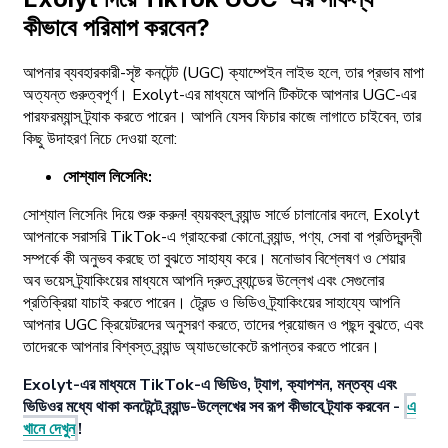
কীভাবে পরিমাপ করবেন?
আপনার ব্যবহারকারী-সৃষ্ট কনটেন্ট (UGC) ক্যাম্পেইন লাইভ হলে, তার প্রভাব মাপা
অত্যন্ত গুরুত্বপূর্ণ। Exolyt-এর মাধ্যমে আপনি টিকটকে আপনার UGC-এর
পারফরম্যান্স ট্র্যাক করতে পারেন। আপনি যেসব ফিচার কাজে লাগাতে চাইবেন, তার
কিছু উদাহরণ নিচে দেওয়া হলো:
সোশ্যাল লিসেনিং:
সোশ্যাল লিসেনিং দিয়ে শুরু করুন! ব্যয়বহুল ব্র্যান্ড সার্ভে চালানোর বদলে, Exolyt
আপনাকে সরাসরি TikTok-এ গ্রাহকেরা কোনো ব্র্যান্ড, পণ্য, সেবা বা প্রতিদ্বন্দ্বী
সম্পর্কে কী অনুভব করছে তা বুঝতে সাহায্য করে। মনোভাব বিশ্লেষণ ও শেয়ার
অব ভয়েস ট্র্যাকিংয়ের মাধ্যমে আপনি দ্রুত ব্র্যান্ডের উল্লেখ এবং সেগুলোর
প্রতিক্রিয়া যাচাই করতে পারেন। ট্রেন্ড ও ভিডিও ট্র্যাকিংয়ের সাহায্যে আপনি
আপনার UGC ক্রিয়েটরদের অনুসরণ করতে, তাদের প্রয়োজন ও পছন্দ বুঝতে, এবং
তাদেরকে আপনার বিশ্বস্ত ব্র্যান্ড অ্যাডভোকেটে রূপান্তর করতে পারেন।
Exolyt-এর মাধ্যমে TikTok-এ ভিডিও, ট্যাগ, ক্যাপশন, মন্তব্য এবং
ভিডিওর মধ্যে থাকা কনটেন্টে ব্র্যান্ড-উল্লেখের সব রূপ কীভাবে ট্র্যাক করবেন -
এ
খানে দেখুন
!