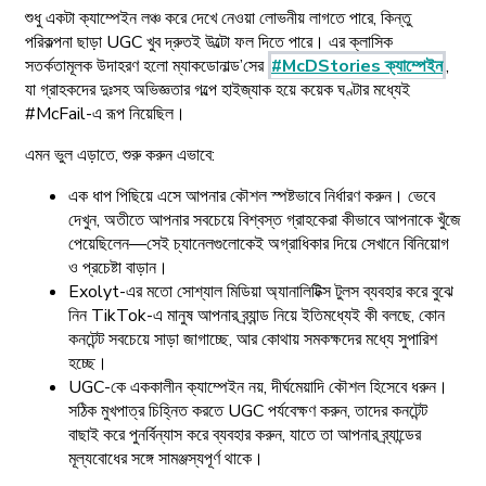
শুধু একটা ক্যাম্পেইন লঞ্চ করে দেখে নেওয়া লোভনীয় লাগতে পারে, কিন্তু
পরিকল্পনা ছাড়া UGC খুব দ্রুতই উল্টো ফল দিতে পারে। এর ক্লাসিক
সতর্কতামূলক উদাহরণ হলো ম্যাকডোনাল্ড’সের
#McDStories ক্যাম্পেইন
,
যা গ্রাহকদের দুঃসহ অভিজ্ঞতার গল্পে হাইজ্যাক হয়ে কয়েক ঘণ্টার মধ্যেই
#McFail-এ রূপ নিয়েছিল।
এমন ভুল এড়াতে, শুরু করুন এভাবে:
এক ধাপ পিছিয়ে এসে আপনার কৌশল স্পষ্টভাবে নির্ধারণ করুন। ভেবে
দেখুন, অতীতে আপনার সবচেয়ে বিশ্বস্ত গ্রাহকেরা কীভাবে আপনাকে খুঁজে
পেয়েছিলেন—সেই চ্যানেলগুলোকেই অগ্রাধিকার দিয়ে সেখানে বিনিয়োগ
ও প্রচেষ্টা বাড়ান।
Exolyt-এর মতো সোশ্যাল মিডিয়া অ্যানালিটিক্স টুলস ব্যবহার করে বুঝে
নিন TikTok-এ মানুষ আপনার ব্র্যান্ড নিয়ে ইতিমধ্যেই কী বলছে, কোন
কনটেন্ট সবচেয়ে সাড়া জাগাচ্ছে, আর কোথায় সমকক্ষদের মধ্যে সুপারিশ
হচ্ছে।
UGC-কে এককালীন ক্যাম্পেইন নয়, দীর্ঘমেয়াদি কৌশল হিসেবে ধরুন।
সঠিক মুখপাত্র চিহ্নিত করতে UGC পর্যবেক্ষণ করুন, তাদের কনটেন্ট
বাছাই করে পুনর্বিন্যাস করে ব্যবহার করুন, যাতে তা আপনার ব্র্যান্ডের
মূল্যবোধের সঙ্গে সামঞ্জস্যপূর্ণ থাকে।