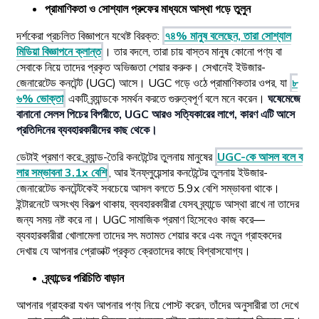
প্রামাণিকতা ও সোশ্যাল প্রুফের মাধ্যমে আস্থা গড়ে তুলুন
দর্শকেরা প্রচলিত বিজ্ঞাপনে যথেষ্ট বিরক্ত:
৭৪% মানুষ বলেছেন, তারা সোশ্যাল
মিডিয়া বিজ্ঞাপনে ক্লান্ত
। তার বদলে, তারা চায় বাস্তব মানুষ কোনো পণ্য বা
সেবাকে নিয়ে তাদের প্রকৃত অভিজ্ঞতা শেয়ার করুক। সেখানেই ইউজার-
জেনারেটেড কনটেন্ট (UGC) আসে। UGC গড়ে ওঠে প্রামাণিকতার ওপর, যা
৮
৬% ভোক্তা
একটি ব্র্যান্ডকে সমর্থন করতে গুরুত্বপূর্ণ বলে মনে করেন।
ঘষেমেজে
বানানো সেলস পিচের বিপরীতে, UGC আরও সত্যিকারের লাগে, কারণ এটি আসে
প্রতিদিনের ব্যবহারকারীদের কাছ থেকে।
ডেটাই প্রমাণ করে: ব্র্যান্ড-তৈরি কনটেন্টের তুলনায় মানুষের
UGC-কে আসল বলে ব
লার সম্ভাবনা 3.1x বেশি
, আর ইনফ্লুয়েন্সার কনটেন্টের তুলনায় ইউজার-
জেনারেটেড কনটেন্টকেই সবচেয়ে আসল বলতে 5.9x বেশি সম্ভাবনা থাকে।
ইন্টারনেটে অসংখ্য বিকল্প থাকায়, ব্যবহারকারীরা যেসব ব্র্যান্ডে আস্থা রাখে না তাদের
জন্য সময় নষ্ট করে না। UGC সামাজিক প্রমাণ হিসেবেও কাজ করে—
ব্যবহারকারীরা খোলামেলা তাদের সৎ মতামত শেয়ার করে এবং নতুন গ্রাহকদের
দেখায় যে আপনার প্রোডাক্ট প্রকৃত ক্রেতাদের কাছে বিশ্বাসযোগ্য।
ব্র্যান্ডের পরিচিতি বাড়ান
আপনার গ্রাহকরা যখন আপনার পণ্য নিয়ে পোস্ট করেন, তাঁদের অনুসারীরা তা দেখে