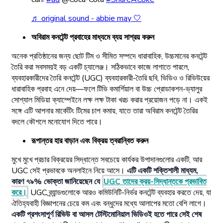
♬ original sound - abbie may 🤍
অবিরাম কনটেন্ট প্রবাহের মাধ্যমে ব্যয় সাশ্রয় করুন
অনেক প্রতিষ্ঠানের জন্য ছোট টিম ও সীমিত সম্পদে ধারাবাহিক, উচ্চমানের কনটেন্ট
তৈরি করা সবসময়ই বড় একটি চ্যালেঞ্জ। সঠিকভাবে কাজে লাগাতে পারলে,
ব্যবহারকারীদের তৈরি কনটেন্ট (UGC) ব্যবহারকারী-তৈরি ছবি, ভিডিও ও রিভিউয়ের
ধারাবাহিক প্রবাহ এনে দেয়—ফলে টিভি কমার্শিয়াল বা উচ্চ প্রোডাকশন-ভ্যালুর
সোশ্যাল মিডিয়া ক্যাম্পেইনে লক্ষ লক্ষ টাকা খরচ করার প্রয়োজন পড়ে না। একই
সঙ্গে এটি আপনার মার্কেটিং টিমের চাপ কমায়, যাতে তারা অবিরাম কনটেন্ট তৈরির
বদলে কৌশলে মনোযোগ দিতে পারে।
রূপান্তর হার বাড়ান এবং বিক্রয় ত্বরান্বিত করুন
মুখে মুখে প্রচার বিক্রয়ের সিদ্ধান্তে সবচেয়ে কার্যকর উপাদানগুলোর একটি, আর
UGC সেই প্রভাবকে অনলাইনে নিয়ে আসে।
এটি একটি শক্তিশালী মাধ্যম,
কারণ ৭৯% ভোক্তা জানিয়েছেন যে
UGC তাদের ক্রয়-সিদ্ধান্তকে প্রভাবিত
করে।
UGC ব্র্যান্ডগুলোকে আরও কমিউনিটি-নির্ভর কনটেন্ট ব্যবহার করতে দেয়, যা
ঐতিহ্যবাহী বিজ্ঞাপনের চেয়ে কম এবং বন্ধুদের মধ্যে আলাপের মতো বেশি লাগে।
একটি প্রশংসাপূর্ণ রিভিউ বা আসল টেস্টিমোনিয়াল ভিডিওই হতে পারে সেই শেষ