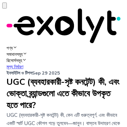
পণ্য
সমাধানসমূহ
রিসোর্সসমূহ
মূল্য নির্ধারণ
ইনসাইটস ও টিপস
Sep 29 2025
UGC (ব্যবহারকারী-সৃষ্ট কনটেন্ট) কী, এবং
ভোক্তা ব্র্যান্ডগুলো এতে কীভাবে উপকৃত
হতে পারে?
UGC (ব্যবহারকারী-সৃষ্ট কনটেন্ট) কী, কেন এটি গুরুত্বপূর্ণ, এবং কীভাবে
একটি স্মার্ট UGC কৌশল গড়ে তুলবেন—জানুন। বাস্তব উদাহরণ থেকে