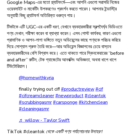
Google Maps-এর মতো প্ল্যাটফর্মে—এবং আপনি এগুলো সরাসরি নিজের
ওয়েবসাইট ও মার্কেটিং উপকরণেও প্রদর্শন করতে পারেন। আপনার ইন্ডাস্ট্রি
অনুযায়ী কিছু প্ল্যাটফর্ম অতিরিক্ত গুরুত্ব পায়।
টিকটকে এটি UGC-এর একটি ধরণ, যেখানে ব্যবহারকারীরা স্বল্পদৈর্ঘ্য ভিডিওতে
পণ্য দেখান, পরীক্ষা করেন বা ব্যাখ্যা করেন। এসব পোস্ট কার্যকর, কারণ এগুলো
প্রামাণিক ও আপন-লাগা ভঙ্গিতে নতুন অডিয়েন্সের কাছে পণ্যকে পরিচয় করিয়ে
দিয়ে সোশ্যাল প্রুফ তৈরি করে—আর অডিয়েন্স বিজ্ঞাপনের চেয়ে বাস্তব
ব্যবহারকারীদের বেশি বিশ্বাস করে। এতে থাকতে পারে স্কিনকেয়ারের “before
and after” রুটিন, টেক গ্যাজেটের আনবক্সিং অভিজ্ঞতা, অথবা ধাপে ধাপে
টিউটোরিয়াল।
@homewithkyria
finally trying out cif!
#productreview
#cif
#cifcreamcleaner
#newproduct
#cleantok
#scrubbingasmr
#carsponge
#kitchenclean
#cleaningasmr
♬ willow - Taylor Swift
TikTok #cleantok থেকে একটি পণ্য পর্যালোচনার উদাহরণ