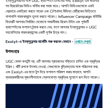
ইনফ্লুয়েন্সারদের সঙ্গে UGC ক্যাম্পেইন চালানোর সময়, Exolyt এক জায়গায়
সব ক্রিয়েটরের ভিডিও মনিটর করা সহজ করে। আপনি ভিডিওগুলোকে একই
ফোল্ডারে একত্রিত করতে পারেন এবং CPMসহ বিভিন্ন মেট্রিকের ভিত্তিতে
পাশাপাশি পারফরম্যান্স তুলনা করতে পারেন। Influencer Campaign মনিটরিং
ফিচারটি আপনার নির্ধারিত যেকোনো সময়সীমায় রিয়েল-টাইম এবং পূর্ববর্তী
ক্যাম্পেইনের ফলাফল ট্র্যাক করতে দেয়, ফলে আপনার ইনফ্লুয়েন্সার ও UGC
সহযোগিতার পারফরম্যান্সের একটি পূর্ণাঙ্গ চিত্র পান।
Exolyt-এ ইনফ্লুয়েন্সার মার্কেটিং শুরু করবেন যেভাবে -
এখানে দেখুন!
উপসংহার
UGC কেবল কনটেন্ট নয়; এটি আপনার গ্রাহকদের শক্তিতে চালিত এক প্রবৃদ্ধির
ইঞ্জিন। খাঁটি গল্পকে উৎসাহ দেওয়া, সেগুলোকে বুদ্ধিমত্তার সঙ্গে পরিচালনা করা,
এবং Exolyt-এর মতো টুল দিয়ে ফলাফল পরিমাপ করার মাধ্যমে, আপনি
ব্যবহারকারীদের সৃজনশীলতাকে স্কেলযোগ্য প্রবৃদ্ধির সুযোগে রূপ দিতে পারেন।