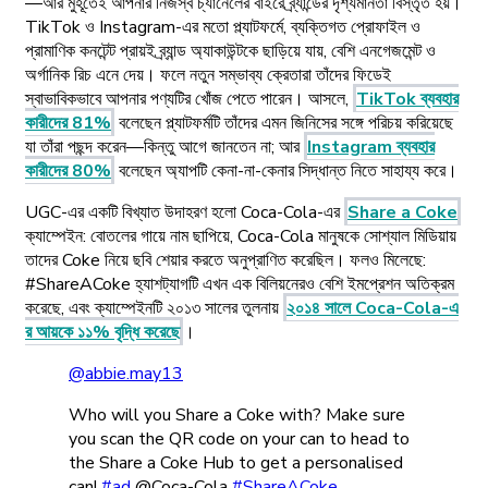
—আর মুহূর্তেই আপনার নিজস্ব চ্যানেলের বাইরে ব্র্যান্ডের দৃশ্যমানতা বিস্তৃত হয়।
TikTok ও Instagram-এর মতো প্ল্যাটফর্মে, ব্যক্তিগত প্রোফাইল ও
প্রামাণিক কনটেন্ট প্রায়ই ব্র্যান্ড অ্যাকাউন্টকে ছাড়িয়ে যায়, বেশি এনগেজমেন্ট ও
অর্গানিক রিচ এনে দেয়। ফলে নতুন সম্ভাব্য ক্রেতারা তাঁদের ফিডেই
স্বাভাবিকভাবে আপনার পণ্যটির খোঁজ পেতে পারেন। আসলে,
TikTok ব্যবহার
কারীদের 81%
বলেছেন প্ল্যাটফর্মটি তাঁদের এমন জিনিসের সঙ্গে পরিচয় করিয়েছে
যা তাঁরা পছন্দ করেন—কিন্তু আগে জানতেন না; আর
Instagram ব্যবহার
কারীদের 80%
বলেছেন অ্যাপটি কেনা-না-কেনার সিদ্ধান্ত নিতে সাহায্য করে।
UGC-এর একটি বিখ্যাত উদাহরণ হলো Coca-Cola-এর
Share a Coke
ক্যাম্পেইন: বোতলের গায়ে নাম ছাপিয়ে, Coca-Cola মানুষকে সোশ্যাল মিডিয়ায়
তাদের Coke নিয়ে ছবি শেয়ার করতে অনুপ্রাণিত করেছিল। ফলও মিলেছে:
#ShareACoke হ্যাশট্যাগটি এখন এক বিলিয়নেরও বেশি ইমপ্রেশন অতিক্রম
করেছে, এবং ক্যাম্পেইনটি ২০১৩ সালের তুলনায়
২০১৪ সালে Coca-Cola-এ
র আয়কে ১১% বৃদ্ধি করেছে
।
@abbie.may13
Who will you Share a Coke with? Make sure
you scan the QR code on your can to head to
the Share a Coke Hub to get a personalised
can!
#ad
@Coca-Cola
#ShareACoke