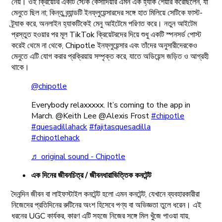
নেয়। ওই ক্রিয়েটর একটি স্টেক কেসাদিয়ার এমন এক হ্যাক শেয়ার করেছিলেন, যা
মেনুতে ছিল না; কিন্তু ব্র্যান্ডটি ইনফ্লুয়েন্সারদের সঙ্গে হাত মিলিয়ে সেটিকে ফাস্ট-
ট্র্যাক করে, অনলাইন হ্যাকটিকেই মেনু আইটেমে পরিণত করে। নতুন আইটেম
প্রস্তুত হওয়ার পর মূল TikTok ক্রিয়েটরদের দিয়ে শুধু একটি স্পনসর্ড পোস্ট
করেই থেমে না থেকে, Chipotle ইনফ্লুয়েন্সার এবং তাঁদের অনুসারীদেরকেও
মেনুতে এটি যোগ করার প্রক্রিয়ায় সম্পৃক্ত করে, যাতে অডিয়েন্স জড়িত ও আগ্রহী
থাকে।
@chipotle
Everybody relaxxxxx. It’s coming to the app in
March. @Keith Lee @Alexis Frost
#chipotle
#quesadillahack
#fajitasquesadilla
#chipotlehack
♬ original sound - Chipotle
এক দিনের জীবনচিত্র / জীবনধারাভিত্তিক কনটেন্ট
দৈনন্দিন জীবন বা লাইফস্টাইল কনটেন্ট হলো এমন কনটেন্ট, যেখানে ব্যবহারকারীরা
নিজেদের প্রতিদিনের রুটিনের অংশ হিসেবে পণ্য বা অভিজ্ঞতা তুলে ধরেন। এই
ধরনের UGC কার্যকর, কারণ এটি সহজে নিজের সঙ্গে মিল খুঁজে পাওয়া যায়,