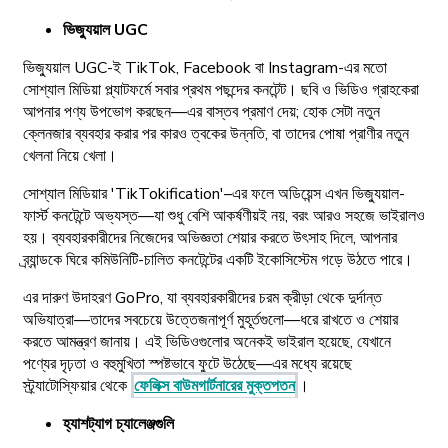
ভিজ্যুয়াল UGC
ভিজ্যুয়াল UGC-ই TikTok, Facebook বা Instagram-এর মতো
সোশ্যাল মিডিয়া প্ল্যাটফর্মে সবার প্রথম পছন্দের কনটেন্ট। ছবি ও ভিডিও গ্রাহকেরা
আপনার পণ্য উপভোগ করছেন—এর বাস্তব প্রমাণ দেয়; হোক সেটা নতুন
ক্লেনজার ব্যবহার করার পর কারও ত্বকের উন্নতি, বা তাদের পোষা প্রাণীর নতুন
খেলনা নিয়ে খেলা।
সোশ্যাল মিডিয়ার 'TikTokification'–এর ফলে অডিয়েন্স এখন ভিজ্যুয়াল-
ফার্স্ট কনটেন্টে অভ্যস্ত—যা শুধু বেশি আকর্ষণীয়ই নয়, বরং আরও সহজে ভাইরালও
হয়। ব্যবহারকারীদের নিজেদের অভিজ্ঞতা শেয়ার করতে উৎসাহ দিলে, আপনার
ব্র্যান্ডকে ঘিরে কমিউনিটি-চালিত কনটেন্টের একটি ইকোসিস্টেম গড়ে উঠতে পারে।
এর দারুণ উদাহরণ GoPro, যা ব্যবহারকারীদের চরম ক্রীড়া থেকে দুর্দান্ত
অভিযাত্রা—তাদের সবচেয়ে উত্তেজনাপূর্ণ মুহূর্তগুলো—ধরে রাখতে ও শেয়ার
করতে আমন্ত্রণ জানায়। এই ভিডিওগুলোর অনেকই ভাইরাল হয়েছে, যেখানে
পণ্যের দৃঢ়তা ও বহুমুখিতা স্পষ্টভাবে ফুটে উঠেছে—এর মধ্যে রয়েছে
স্ট্র্যাটোস্ফিয়ার থেকে
ফেলিক্স বাউমগার্টনারের মুক্তপতন
।
হ্যাশট্যাগ চ্যালেঞ্জগুলি