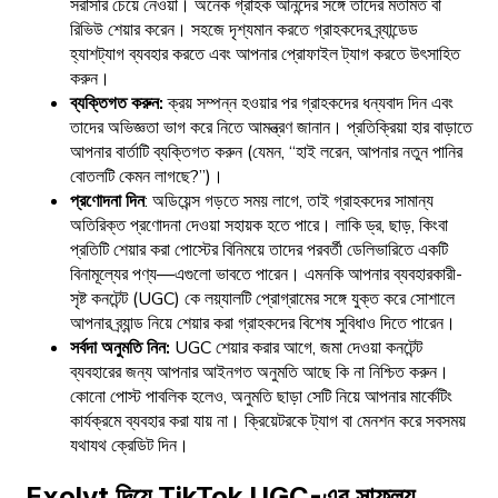
সরাসরি চেয়ে নেওয়া। অনেক গ্রাহক আনন্দের সঙ্গে তাঁদের মতামত বা
রিভিউ শেয়ার করেন। সহজে দৃশ্যমান করতে গ্রাহকদের ব্র্যান্ডেড
হ্যাশট্যাগ ব্যবহার করতে এবং আপনার প্রোফাইল ট্যাগ করতে উৎসাহিত
করুন।
ব্যক্তিগত করুন:
ক্রয় সম্পন্ন হওয়ার পর গ্রাহকদের ধন্যবাদ দিন এবং
তাদের অভিজ্ঞতা ভাগ করে নিতে আমন্ত্রণ জানান। প্রতিক্রিয়া হার বাড়াতে
আপনার বার্তাটি ব্যক্তিগত করুন (যেমন, “হাই লরেন, আপনার নতুন পানির
বোতলটি কেমন লাগছে?”)।
প্রণোদনা দিন
: অডিয়েন্স গড়তে সময় লাগে, তাই গ্রাহকদের সামান্য
অতিরিক্ত প্রণোদনা দেওয়া সহায়ক হতে পারে। লাকি ড্র, ছাড়, কিংবা
প্রতিটি শেয়ার করা পোস্টের বিনিময়ে তাদের পরবর্তী ডেলিভারিতে একটি
বিনামূল্যের পণ্য—এগুলো ভাবতে পারেন। এমনকি আপনার ব্যবহারকারী-
সৃষ্ট কনটেন্ট (UGC) কে লয়্যালটি প্রোগ্রামের সঙ্গে যুক্ত করে সোশালে
আপনার ব্র্যান্ড নিয়ে শেয়ার করা গ্রাহকদের বিশেষ সুবিধাও দিতে পারেন।
সর্বদা অনুমতি নিন:
UGC শেয়ার করার আগে, জমা দেওয়া কনটেন্ট
ব্যবহারের জন্য আপনার আইনগত অনুমতি আছে কি না নিশ্চিত করুন।
কোনো পোস্ট পাবলিক হলেও, অনুমতি ছাড়া সেটি নিয়ে আপনার মার্কেটিং
কার্যক্রমে ব্যবহার করা যায় না। ক্রিয়েটরকে ট্যাগ বা মেনশন করে সবসময়
যথাযথ ক্রেডিট দিন।
Exolyt দিয়ে TikTok UGC-এর সাফল্য