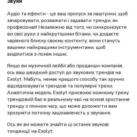
Звуки
Аудіо та ефекти - це ваш пропуск за лаштунки, щоб
зачаровувати, розважати і задавати тренди, як
професіонал! Незалежно від того, чи синхронізуєте
ви свої рухи з найкрутішими бітами, чи додаєте
чарівного блиску своєму контенту, вони стануть
вашими найкращими інструментами, щоб
виділитися з-поміж інших.
Якщо ви музичний лейбл або продакшн-компанія,
ось ваш швидкий доступ до звукових трендів на
Exolyt. Мабуть, немає кращого способу так зручно
відслідковувати трендові та популярні треки.
Аналітична модель Exolyt присвоює кожному треку
трендовий бал в реальному часі на основі зростання
тренду з плином часу, що може допомогти вам
зрозуміти поточну зацікавленість у звучанні.
Ось як ви можете знайти ці останні звукові
тенденції на Exolyt: