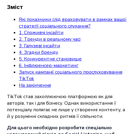
Зміст
Які показники слід враховувати в рамках вашої
стратегії соціального слухання?
1. Споживчі інсайти
2. Тренди в реальному часі
3. Галузеві інсайти
4. Згадки бренду
5. Конкурентне становище
6. Інфлюенсер-маркетинг
Запуск кампанії соціального прослуховування
TikTok
На закінчення
TikTok став захоплюючою платформою як для
авторів, так і для бізнесу. Однак використання її
потенціалу полягає не лише у створенні контенту, а
й у розумінні складних ритмів її спільноти.
Для цього необхідно розробити спеціально