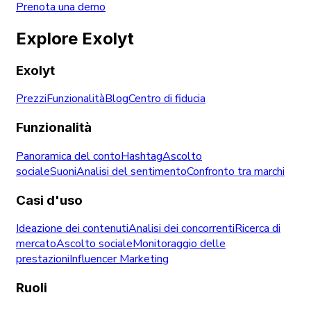
Prenota una demo
Explore Exolyt
Exolyt
Prezzi
Funzionalità
Blog
Centro di fiducia
Funzionalità
Panoramica del conto
Hashtag
Ascolto
sociale
Suoni
Analisi del sentimento
Confronto tra marchi
Casi d'uso
Ideazione dei contenuti
Analisi dei concorrenti
Ricerca di
mercato
Ascolto sociale
Monitoraggio delle
prestazioni
Influencer Marketing
Ruoli