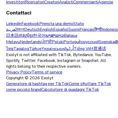
Investitori
Ricercatori
Creatori
Analisti
Commercianti
Agenzie
Contattaci
LinkedIn
Facebook
Prenota una demo
Stato
العربية
বাংলা
Deutsch
English
Español
Suomi
Français
हिन्दी
Indonesi
日本語
ភាសាខ្មែរ
한국어
ພາສາລາວ
Bahasa
Melayu
Nederlands
ਪੰਜਾਬੀ
Polski
Português
русский
Svenska
త
ไทย
Tagalog
Türkçe
Yкраїнський
اُردُو
Tiếng Việt
普通话
Exolyt is not affiliated with TikTok, Bytedance, YouTube,
Spotify, Twitter, Facebook, Instagram or Snapchat. All
rights belong to their respective owners.
Privacy Policy
Terms of service
Copyright ©
2026
Exolyt
Generatore di hashtag per TikTok
Come sfruttare TikTok
come piccolo brand
Calcolatore di guadagni TikTok