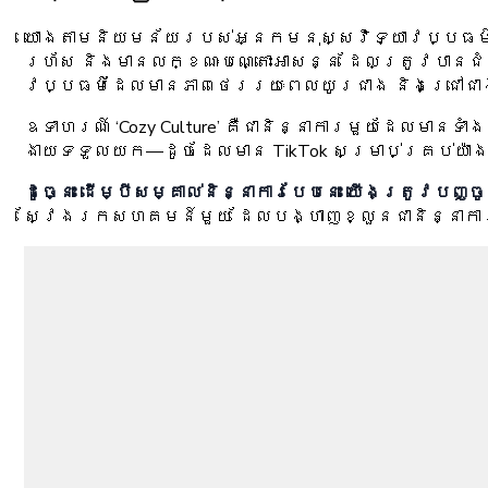
យោងតាមនិយមន័យរបស់អ្នកមនុស្សវិទ្យាវប្បធម៌
រហ័ស និងមានលក្ខណៈបណ្តោះអាសន្ន ដែលត្រូវបានជំរ
វប្បធម៌ដែលមានភាពថេររយៈពេលយូរជាង និងជ្រៅជាង 
ឧទាហរណ៍ ‘Cozy Culture’ គឺជានិន្នាការមួយដែលមា
ងាយទទួលយក—ដូចដែលមាន TikTok សម្រាប់គ្រប់យ៉ាង សព
ដូច្នេះ ដើម្បីសម្គាល់និន្នាការបែបនេះ យើងត្រូវ
ស្វែងរកសហគមន៍មួយ ដែលបង្ហាញខ្លួនជានិន្នាការ 