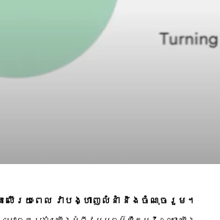
លើរយៈពេល វាបង្ហាញលំនាំ និងចំណុចរួម។