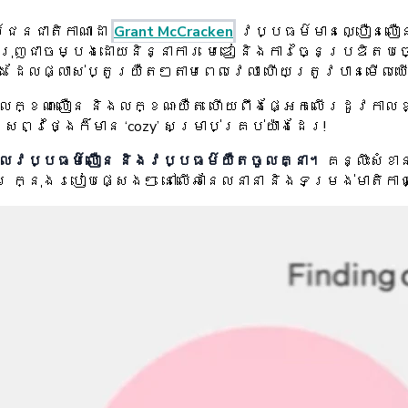
ជនជាតិកាណាដា
Grant McCracken
វប្បធម៌មានល្បឿនលឿន 
ុញជាចម្បងដោយនិន្នាការ មេឌៀ និងការច្នៃប្រឌិតបច្ច
ដែលផ្លាស់ប្តូរយឺតៗតាមពេលវេលា ហើយត្រូវបានមើលឃើ
នទាំងលក្ខណៈលឿន និងលក្ខណៈយឺត ហើយពឹងផ្អែកលើរដូវកាល
្វថ្ងៃក៏មាន ‘cozy’ សម្រាប់គ្រប់យ៉ាងដែរ!
បញ្ចូលវប្បធម៌លឿន និងវប្បធម៌យឺតចូលគ្នា។
គន្លឹះសំខា
ក្នុងរបៀបផ្សេងៗ នៅលើឆានែលនានា និងទម្រង់មាតិកា