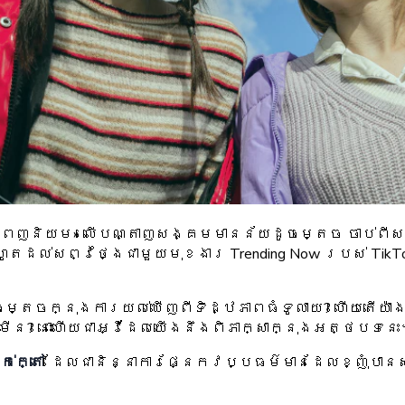
ពេញនិយម» លើបណ្តាញសង្គមមានន័យដូចម្តេច ចាប់ពីសម័
តដល់សព្វថ្ងៃជាមួយមុខងារ Trending Now របស់ TikTo
ងដូចម្តេចក្នុងការយល់ឃើញពីទិដ្ឋភាពធំទូលាយ? ហើយតើ
ន? នោះហើយជាអ្វីដែលយើងនឹងពិភាក្សាក្នុងអត្ថបទនេ
់ក្តៅ
’ ដែលជានិន្នាការផ្នែកវប្បធម៌មានដែលខ្ញុំបានស