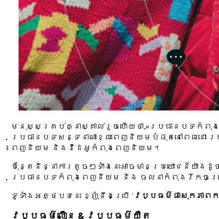
មនុស្សគ្រប់គ្នាស្គាល់រួចហើយថា «ប្រធានបទកំពុង
ប្រធានបទសន្ទនាណាខ្លះពេញនិយមបំផុតនៅពេលនោះ រហូ
ពេញនិយម និងវីដេអូកំពុងពេញនិយម។
ប៉ុន្តែនិន្នាការតូចៗទាំងនេះអាចមានប្រយោជន៍យ៉ា
ប្រធានបទកំពុងពេញនិយម និង ចលនាកំពុងរីកចម្រើ
ទូទាំងអត្ថបទនេះ ខ្ញុំនឹងប្រើ ‘
វប្បធម៌ផាសុកភាពកក
វប្បធម៌លឿន & វប្បធម៌យឺត