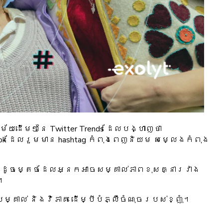
យដើមៗនៃ Twitter Trends ដែលបង្ហាញថា
k ដែលរួមមាន hashtag កំពុងពេញនិយម សម្លេងកំពុង
យ៉ាងដូចម្តេចដែលអ្នកអាចសម្គាល់ភាពខុសគ្នារវាង
ះ។
ម្គាល់ និងវិភាគ ដើម្បីបំភ្លឺចំណុចរបស់ខ្ញុំ។