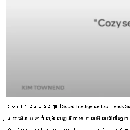
ប្រភព៖ បទបង្ហាញនៅ Social Intelligence Lab Trends S
ប្រធានបទកំពុងពេញនិយម ពេលមើលដោយឡែក មិ