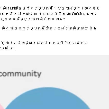
សំដៅទៅលើផ្នែកនៃវប្បធម៌ដែលផ្លាស់ប្តូរយ៉ាងឆាប់
េកវិទ្យា ខណៈដែល វប្បធម៌យឺត សំដៅទៅលើផ្នែកនៃ
ញថាមានតម្លៃប្រពៃណីសំខាន់ជាង។
ខ្លាំង។ ផ្នែកវប្បធម៌យឺតរបស់វាទូលំទូលាយ និង
ន់មួយដែលផ្សះផ្សារធាតុវប្បធម៌ទាំងនេះ គឺការ
ជាច្រើន។