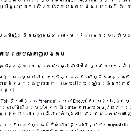
ច្បាស់បំផុតនៃវប្បធម៌មានលឿន ប៉ុន្តែ តើនិន្នាការទា
បីជួយព្យាករណ៍ផលប៉ះពាល់សង្គម និងវប្បធម៌ ពីព្រោះ
ប្បធម៌លឿន និងផ្ទៀងផ្ទាត់ការមានវត្តមានរបស់វា 
ន តាមរយៈបណ្តាញសង្គម
បណ្ដាញសង្គម
។ អ្នកអាចធ្វើវាដោយដៃ ឬប្រើឧបករណ៍ដូច
សង្គមធម្មតា ហើយយកចិត្តទុកដាក់លើអ្វីដែលអ្នកឃើញក
ាជានិន្នាការធំទូលាយទេ—វាអាចនៅតែចង្អៀតខ្លាំង។ តែង
ត្រូវ!
Tok គឺប្រើផ្នែក
‘trends’
របស់ Exolyt ដែលបង្ហាញឱ្យអ្
្អសម្រាប់ដំណើររបស់អ្នក ពីព្រោះអ្នកអាចអនុវត្តការវិ
ួរឱ្យចាប់អារម្មណ៍ ហើយកំពុងតាមដានវា អ្នកអាចឃើញថ
នុងបរិបទវប្បធម៌គឺសំខាន់ ពីព្រោះនិន្នាការបណ្តោះអា