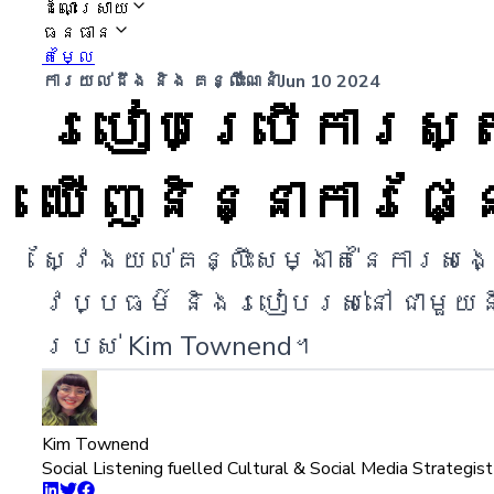
ដំណោះស្រាយ
ធនធាន
តម្លៃ
ការយល់ដឹង និង គន្លឹះណែនាំ
Jun 10 2024
របៀបប្រើការស្
ឃើញនិន្នាការផ
ស្វែងយល់គន្លឹះសម្ងាត់នៃការស
វប្បធម៌ និងរបៀបរស់នៅ ជាមួយន
របស់ Kim Townend។
Kim Townend
Social Listening fuelled Cultural & Social Media Strategist