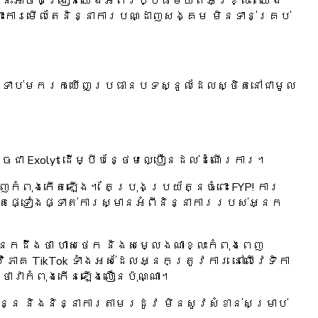
ំងនេះអាចបង្រៀនយើងអំពីវប្បធម៌យឺតអ្វីខ្លះ? យើង
ការមើលតែ​និន្នាការបណ្ដាញសង្គម មិនទាន់គ្រប់
បន្ទាប់មករកឃើញប្រធានបទស្នូលដែលស្ថិតនៅជាមូល
ជា Exolyt ដើម្បីបន្ថែមល្បឿនដល់ដំណើរការ។
ំពុងកើតឡើង។ តែប្រុងប្រយ័ត្នចំពោះ FYP! ការ
តែផ្ទៀងផ្ទាត់ការស្មានអំពីនិន្នាការរបស់អ្នក
នកដឹងថា ហាសថេក និងសម្លេងណាខ្លះកំពុងពេញ
ភាគ TikTok ទាំងអស់ដែលអ្នកត្រូវការ នៅលើវេទិកា
ាវាកំពុងកើនឡើងលឿនប៉ុណ្ណា។
សន្ន និងនិន្នាការតាមរដូវ មិនសូវសំខាន់សម្រាប់