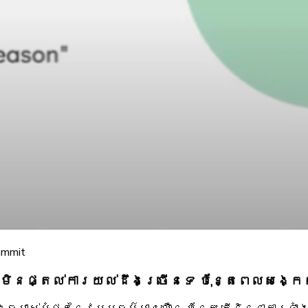
ummit
នផ្តល់ការយល់ដឹងច្រើនទេ ប៉ុន្តែពេលសង្កេត