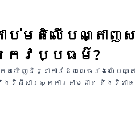
តាប់មតិលើបណ្តាញ
្នែកវប្បធម៌?
ង្កេតឃើញនិន្នាការដែលលេចរាងលើបណ
ឹងវិធីសាស្ត្រការតាមដាន និងវិភា