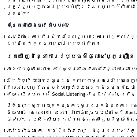
វាជាក់ស្តែងថា និន្នាការបណ្ដាញសង្គមគឺជាការតំណាង
ត្រូវរួមបញ្ចូលវប្បធម៌លឿន និងវប្បធម៌យឺត ដើម្
គ្រាន់ទេ។
ប៉ុន្តែ តើយើងធ្វើវាបែបណា?
នេះជាដំណើរការពីរជំហាន ដែលរួមមានការសម្គាល់វ
ដ្ឋាននៃវា ក្នុងនាមជាវប្បធម៌យឺត។
រកឃើញនិន្នាការវប្បធម៌ផ្លាស់ប្តូរលឿ
យើងចាប់ផ្តើមដោយ
ការស្ទង់មើលទិសដៅនិន្នាការលើ
ដើម្បីធ្វើវាដោយខ្លួនឯង ក្លាយជាអ្នកប្រើបណ្តាញ
ដែលអាល់ហ្គូរីធម៍បង្ហាញវាឱ្យអ្នក មិនមានន័យថាវ
ដោយប្រើឧបករណ៍ Social Listening ដើម្បីធានាភាពត្រឹម
វិធីងាយស្រួលបំផុតក្នុងការស្វែងរកនិន្នាការ Tik
និយមលើ TikTok នៅពេលនេះ។ វាជាចំណុចចាប់ផ្តើមដ៏ល
ផ្ទាល់។ ប្រសិនបើអ្នកបានសង្កេតឃើញអ្វីមួយដែលគ
ទោះបីជាយ៉ាងណា ការយល់ដឹងពីភាពយូរអង្វែងរបស់វាក្