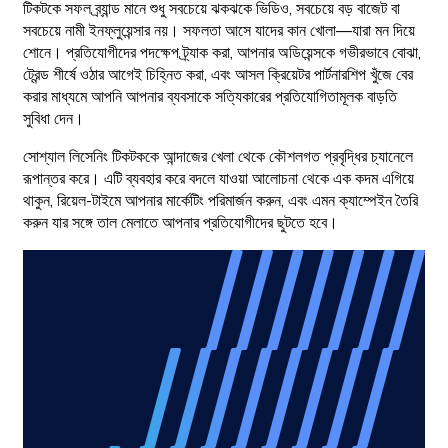
টিকটকে সফল ব্র্যান্ড মানে শুধু সবচেয়ে ঝকঝকে ভিডিও, সবচেয়ে বড় বাজেট বা
সবচেয়ে নামী ইনফ্লুয়েন্সার নয়। সফলতা আসে যাদের কান খোলা—যারা মন দিয়ে
শোনে। প্রতিযোগীদের পদক্ষেপ ট্র্যাক করা, আপনার অডিয়েন্সকে গভীরভাবে বোঝা,
ট্রেন্ড শীর্ষে ওঠার আগেই চিহ্নিত করা, এবং আসল ক্রিয়েটর পার্টনারশিপ খুঁজে বের
করার মাধ্যমে আপনি আপনার ব্যবসাকে সত্যিকারের প্রতিযোগিতামূলক বাড়তি
সুবিধা দেন।
সোশ্যাল লিসেনিং টিকটককে আন্দাজের খেলা থেকে কৌশলগত প্রবৃদ্ধির চ্যানেলে
রূপান্তর করে। এটি ব্যবহার করে বদলে যাওয়া আলোচনা থেকে এক কদম এগিয়ে
থাকুন, রিয়েল-টাইমে আপনার মার্কেটিং পরিমার্জন করুন, এবং এমন ক্যাম্পেইন তৈরি
করুন যার সঙ্গে তাল মেলাতে আপনার প্রতিযোগীদের ছুটতে হবে।