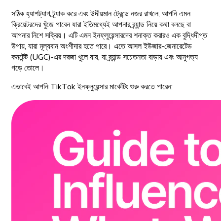
সঠিক হ্যাশট্যাগ ট্র্যাক করে এবং উদীয়মান ট্রেন্ডে নজর রাখলে, আপনি এমন
ক্রিয়েটরদের খুঁজে পাবেন যারা ইতিমধ্যেই আপনার ব্র্যান্ড নিয়ে কথা বলছে বা
আপনার নিশে সক্রিয়। এটি এমন ইনফ্লুয়েন্সারদের শনাক্ত করারও এক বুদ্ধিদীপ্ত
উপায়, যারা মূল্যবান অংশীদার হতে পারে। এতে আসল ইউজার-জেনারেটেড
কনটেন্ট (UGC)-এর দরজা খুলে যায়, যা ব্র্যান্ড সচেতনতা বাড়ায় এবং আনুগত্য
গড়ে তোলে।
এভাবেই আপনি TikTok ইনফ্লুয়েন্সার মার্কেটিং শুরু করতে পারেন: