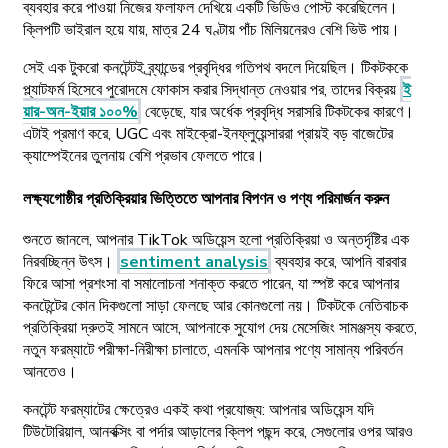
ব্যবহার করে পাওয়া নিজের ফলাফল দেখিয়ে একটি ভিডিও পোস্ট করেছিলেন।
ক্লিপটি ভাইরাল হয়ে যায়, মাত্র 24 ঘণ্টায় পাঁচ মিলিয়নেরও বেশি ভিউ পায়।
সেই এক টুকরো কনটেন্টই ব্র্যান্ডের প্রবৃদ্ধির গতিপথ বদলে দিয়েছিল। টিকটককে
প্ল্যাটফর্ম হিসেবে পুরোদমে ফোকাস করার সিদ্ধান্ত নেওয়ার পর, তাদের বিক্রয়
ই
য়ার-অন-ইয়ার ১০০%
বেড়েছে, যার অর্ধেক প্রবৃদ্ধি সরাসরি টিকটকের কারণে।
এটাই প্রমাণ করে, UGC এবং মাইক্রো-ইনফ্লুয়েন্সাররা প্রায়ই বড় বাজেটের
ক্যাম্পেইনের তুলনায় বেশি প্রভাব ফেলতে পারে।
লক্ষ্যগোষ্ঠীর প্রতিক্রিয়ার ভিত্তিতে আপনার বিপণন ও পণ্য পরিমার্জন করুন
শুনতে জানলে, আপনার TikTok অডিয়েন্স হলো প্রতিক্রিয়া ও অন্তর্দৃষ্টির এক
নিরবচ্ছিন্ন উৎস।
sentiment analysis
ব্যবহার করে, আপনি বারবার
ফিরে আসা প্রশংসা বা সমালোচনা শনাক্ত করতে পারেন, যা স্পষ্ট করে আপনার
কনটেন্টের কোন দিকগুলো সাড়া ফেলছে আর কোনগুলো নয়। টিকটকে নেতিবাচক
প্রতিক্রিয়া দ্রুতই সামনে আসে, আপনাকে সুযোগ দেয় মেসেজিং সামঞ্জস্য করতে,
নতুন ফরম্যাটে পরীক্ষা-নিরীক্ষা চালাতে, এমনকি আপনার পণ্যে সামান্য পরিবর্তন
আনতেও।
কনটেন্ট ফরম্যাটের ক্ষেত্রেও একই কথা প্রযোজ্য: আপনার অডিয়েন্স যদি
টিউটোরিয়াল, আনবক্সিং বা পর্দার আড়ালের ক্লিপ পছন্দ করে, সেগুলোর ওপর আরও