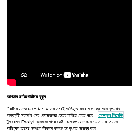
আপনার দর্শকগোষ্ঠীকে বুঝুন
টিকটকে মন্তব্যের পরিমাণ অনেক সময়ই অভিভূত করার মতো হয়, আর মূল্যবান
অন্তর্দৃষ্টি সহজেই সেই কোলাহলের ভেতর হারিয়ে যেতে পারে।
সোশ্যাল লিসেনিং
টুল যেমন Exolyt ব্যবসাগুলোকে সেই কোলাহল ভেদ করে যেতে এবং তাদের
অডিয়েন্স তাদের সম্পর্কে কীভাবে ভাবছে তা বুঝতে সাহায্য করে।