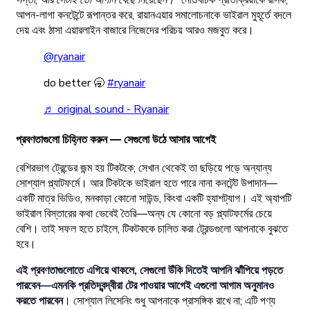
সস্তা, আর সেটাই তো আপনি বেছে নিয়েছেন।”
নেতিবাচক প্রতিক্রিয়াকে রসিক,
আপন-লাগা কনটেন্টে রূপান্তর করে, রায়ানএয়ার সমালোচনাকে ভাইরাল মুহূর্তে বদলে
দেয় এবং ঠাসা এয়ারলাইন বাজারে নিজেদের পরিচয় আরও মজবুত করে।
@ryanair
do better 🥱
#ryanair
♬ original sound - Ryanair
প্রবণতাগুলো চিহ্নিত করুন — সেগুলো উঠে আসার আগেই
বেশিরভাগ ট্রেন্ডের জন্ম হয় টিকটকে; সেখান থেকেই তা ছড়িয়ে পড়ে অন্যান্য
সোশ্যাল প্ল্যাটফর্মে। আর টিকটকে ভাইরাল হতে পারে নানা কনটেন্ট উপাদান—
একটি মাত্র ভিডিও, মনকাড়া কোনো সাউন্ড, কিংবা একটি হ্যাশট্যাগ। এই অ্যাপটি
ভাইরাল বিস্তারের কথা ভেবেই তৈরি—অন্য যে কোনো বড় প্ল্যাটফর্মের চেয়ে
বেশি। তাই সফল হতে চাইলে, টিকটককে চালিত করা ট্রেন্ডগুলো আপনাকে বুঝতে
হবে।
এই প্রবণতাগুলোতে এগিয়ে থাকলে, সেগুলো উঁকি দিতেই আপনি ঝাঁপিয়ে পড়তে
পারবেন—এমনকি প্রতিদ্বন্দ্বীরা টের পাওয়ার আগেই এগুলো আগাম অনুমানও
করতে পারবেন
। সোশ্যাল লিসেনিং শুধু আপনাকে প্রাসঙ্গিক রাখে না; এটি পণ্য