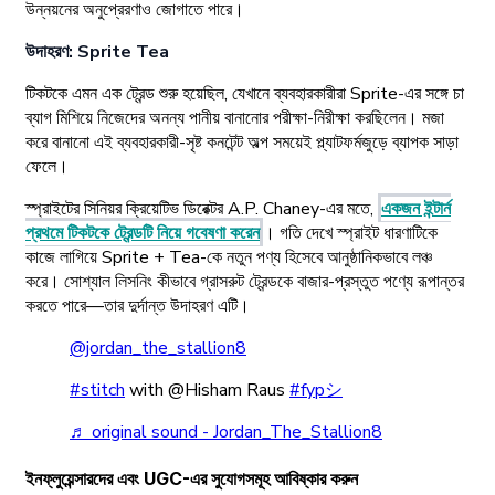
উন্নয়নের অনুপ্রেরণাও জোগাতে পারে।
উদাহরণ: Sprite Tea
টিকটকে এমন এক ট্রেন্ড শুরু হয়েছিল, যেখানে ব্যবহারকারীরা Sprite-এর সঙ্গে চা
ব্যাগ মিশিয়ে নিজেদের অনন্য পানীয় বানানোর পরীক্ষা-নিরীক্ষা করছিলেন। মজা
করে বানানো এই ব্যবহারকারী-সৃষ্ট কনটেন্ট অল্প সময়েই প্ল্যাটফর্মজুড়ে ব্যাপক সাড়া
ফেলে।
স্প্রাইটের সিনিয়র ক্রিয়েটিভ ডিরেক্টর A.P. Chaney-এর মতে,
একজন ইন্টার্ন
প্রথমে টিকটকে ট্রেন্ডটি নিয়ে গবেষণা করেন
। গতি দেখে স্প্রাইট ধারণাটিকে
কাজে লাগিয়ে Sprite + Tea-কে নতুন পণ্য হিসেবে আনুষ্ঠানিকভাবে লঞ্চ
করে। সোশ্যাল লিসনিং কীভাবে গ্রাসরুট ট্রেন্ডকে বাজার-প্রস্তুত পণ্যে রূপান্তর
করতে পারে—তার দুর্দান্ত উদাহরণ এটি।
@jordan_the_stallion8
#stitch
with @Hisham Raus
#fypシ
♬ original sound - Jordan_The_Stallion8
ইনফ্লুয়েন্সারদের এবং UGC-এর সুযোগসমূহ আবিষ্কার করুন