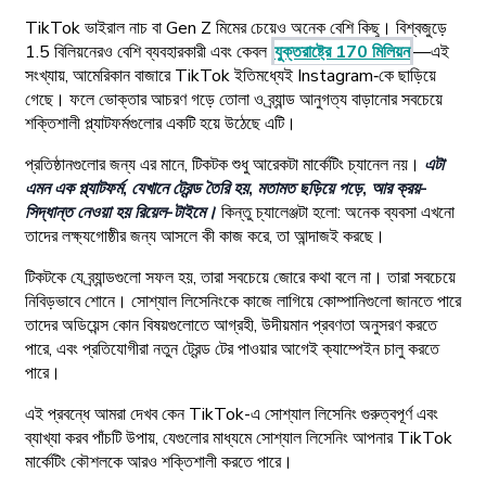
TikTok ভাইরাল নাচ বা Gen Z মিমের চেয়েও অনেক বেশি কিছু। বিশ্বজুড়ে
1.5 বিলিয়নেরও বেশি ব্যবহারকারী এবং কেবল
যুক্তরাষ্ট্রে 170 মিলিয়ন
—এই
সংখ্যায়, আমেরিকান বাজারে TikTok ইতিমধ্যেই Instagram‑কে ছাড়িয়ে
গেছে। ফলে ভোক্তার আচরণ গড়ে তোলা ও ব্র্যান্ড আনুগত্য বাড়ানোর সবচেয়ে
শক্তিশালী প্ল্যাটফর্মগুলোর একটি হয়ে উঠেছে এটি।
প্রতিষ্ঠানগুলোর জন্য এর মানে, টিকটক শুধু আরেকটা মার্কেটিং চ্যানেল নয়।
এটা
এমন এক প্ল্যাটফর্ম, যেখানে ট্রেন্ড তৈরি হয়, মতামত ছড়িয়ে পড়ে, আর ক্রয়-
সিদ্ধান্ত নেওয়া হয় রিয়েল-টাইমে।
কিন্তু চ্যালেঞ্জটা হলো: অনেক ব্যবসা এখনো
তাদের লক্ষ্যগোষ্ঠীর জন্য আসলে কী কাজ করে, তা আন্দাজই করছে।
টিকটকে যে ব্র্যান্ডগুলো সফল হয়, তারা সবচেয়ে জোরে কথা বলে না। তারা সবচেয়ে
নিবিড়ভাবে শোনে। সোশ্যাল লিসেনিংকে কাজে লাগিয়ে কোম্পানিগুলো জানতে পারে
তাদের অডিয়েন্স কোন বিষয়গুলোতে আগ্রহী, উদীয়মান প্রবণতা অনুসরণ করতে
পারে, এবং প্রতিযোগীরা নতুন ট্রেন্ড টের পাওয়ার আগেই ক্যাম্পেইন চালু করতে
পারে।
এই প্রবন্ধে আমরা দেখব কেন TikTok-এ সোশ্যাল লিসেনিং গুরুত্বপূর্ণ এবং
ব্যাখ্যা করব পাঁচটি উপায়, যেগুলোর মাধ্যমে সোশ্যাল লিসেনিং আপনার TikTok
মার্কেটিং কৌশলকে আরও শক্তিশালী করতে পারে।