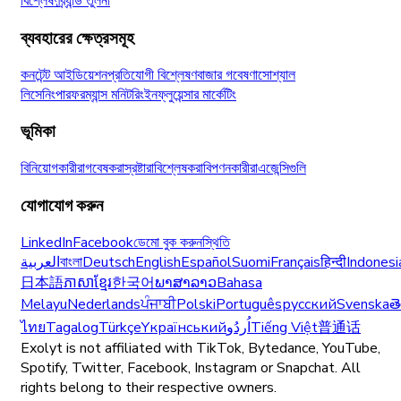
বিশ্লেষণ
ব্র্যান্ড তুলনা
ব্যবহারের ক্ষেত্রসমূহ
কনটেন্ট আইডিয়েশন
প্রতিযোগী বিশ্লেষণ
বাজার গবেষণা
সোশ্যাল
লিসেনিং
পারফরম্যান্স মনিটরিং
ইনফ্লুয়েন্সার মার্কেটিং
ভূমিকা
বিনিয়োগকারীরা
গবেষকরা
স্রষ্টারা
বিশ্লেষকরা
বিপণনকারীরা
এজেন্সিগুলি
যোগাযোগ করুন
LinkedIn
Facebook
ডেমো বুক করুন
স্থিতি
العربية
বাংলা
Deutsch
English
Español
Suomi
Français
हिन्दी
Indonesi
日本語
ភាសាខ្មែរ
한국어
ພາສາລາວ
Bahasa
Melayu
Nederlands
ਪੰਜਾਬੀ
Polski
Português
русский
Svenska
త
ไทย
Tagalog
Türkçe
Yкраїнський
اُردُو
Tiếng Việt
普通话
Exolyt is not affiliated with TikTok, Bytedance, YouTube,
Spotify, Twitter, Facebook, Instagram or Snapchat. All
rights belong to their respective owners.