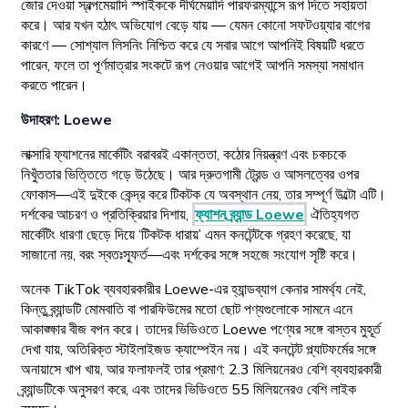
জোর দেওয়া স্বল্পমেয়াদি স্পাইককে দীর্ঘমেয়াদি পারফরম্যান্সে রূপ দিতে সহায়তা
করে। আর যখন হঠাৎ অভিযোগ বেড়ে যায় — যেমন কোনো সফটওয়্যার বাগের
কারণে — সোশ্যাল লিসনিং নিশ্চিত করে যে সবার আগে আপনিই বিষয়টি ধরতে
পারেন, ফলে তা পূর্ণমাত্রার সংকটে রূপ নেওয়ার আগেই আপনি সমস্যা সমাধান
করতে পারেন।
উদাহরণ: Loewe
লাক্সারি ফ্যাশনের মার্কেটিং বরাবরই একান্ততা, কঠোর নিয়ন্ত্রণ এবং চকচকে
নিখুঁততার ভিত্তিতে গড়ে উঠেছে। আর দ্রুতগামী ট্রেন্ড ও আসলত্বের ওপর
ফোকাস—এই দুইকে কেন্দ্র করে টিকটক যে অবস্থান নেয়, তার সম্পূর্ণ উল্টো এটি।
দর্শকের আচরণ ও প্রতিক্রিয়ার দিশায়,
ফ্যাশন ব্র্যান্ড Loewe
ঐতিহ্যগত
মার্কেটিং ধারণা ছেড়ে দিয়ে ‘টিকটক ধারায়’ এমন কনটেন্টকে গ্রহণ করেছে, যা
সাজানো নয়, বরং স্বতঃস্ফূর্ত—এবং দর্শকের সঙ্গে সহজে সংযোগ সৃষ্টি করে।
অনেক TikTok ব্যবহারকারীর Loewe-এর হ্যান্ডব্যাগ কেনার সামর্থ্য নেই,
কিন্তু ব্র্যান্ডটি মোমবাতি বা পারফিউমের মতো ছোট পণ্যগুলোকে সামনে এনে
আকাঙ্ক্ষার বীজ বপন করে। তাদের ভিডিওতে Loewe পণ্যের সঙ্গে বাস্তব মুহূর্ত
দেখা যায়, অতিরিক্ত স্টাইলাইজড ক্যাম্পেইন নয়। এই কনটেন্ট প্ল্যাটফর্মের সঙ্গে
অনায়াসে খাপ খায়, আর ফলাফলই তার প্রমাণ: 2.3 মিলিয়নেরও বেশি ব্যবহারকারী
ব্র্যান্ডটিকে অনুসরণ করে, এবং তাদের ভিডিওতে 55 মিলিয়নেরও বেশি লাইক