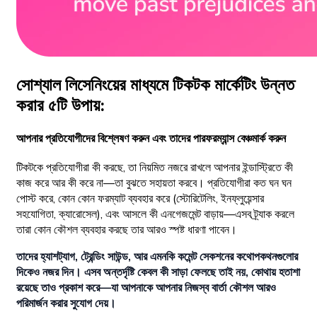
সোশ্যাল লিসেনিংয়ের মাধ্যমে টিকটক মার্কেটিং উন্নত
করার ৫টি উপায়:
আপনার প্রতিযোগীদের বিশ্লেষণ করুন এবং তাদের পারফরম্যান্স বেঞ্চমার্ক করুন
টিকটকে প্রতিযোগীরা কী করছে, তা নিয়মিত নজরে রাখলে আপনার ইন্ডাস্ট্রিতে কী
কাজ করে আর কী করে না—তা বুঝতে সহায়তা করবে। প্রতিযোগীরা কত ঘন ঘন
পোস্ট করে, কোন কোন ফরম্যাট ব্যবহার করে (স্টোরিটেলিং, ইনফ্লুয়েন্সার
সহযোগিতা, ক্যারোসেল), এবং আসলে কী এনগেজমেন্ট বাড়ায়—এসব ট্র্যাক করলে
তারা কোন কৌশল ব্যবহার করছে তার আরও স্পষ্ট ধারণা পাবেন।
তাদের হ্যাশট্যাগ, ট্রেন্ডিং সাউন্ড, আর এমনকি কমেন্ট সেকশনের কথোপকথনগুলোর
দিকেও নজর দিন। এসব অন্তর্দৃষ্টি কেবল কী সাড়া ফেলছে তাই নয়, কোথায় হতাশা
রয়েছে তাও প্রকাশ করে—যা আপনাকে আপনার নিজস্ব বার্তা কৌশল আরও
পরিমার্জন করার সুযোগ দেয়।