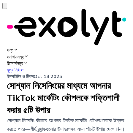
পণ্য
সমাধানসমূহ
রিসোর্সসমূহ
মূল্য নির্ধারণ
ইনসাইটস ও টিপস
Oct 14 2025
সোশ্যাল লিসেনিংয়ের মাধ্যমে আপনার
TikTok মার্কেটিং কৌশলকে শক্তিশালী
করার ৫টি উপায়
সোশ্যাল লিসেনিং কীভাবে আপনার টিকটক মার্কেটিং কৌশলগুলোকে উন্নত
করতে পারে—শীর্ষ ব্র্যান্ডগুলোর উদাহরণসহ এমন পাঁচটি উপায় দেখে নিন।