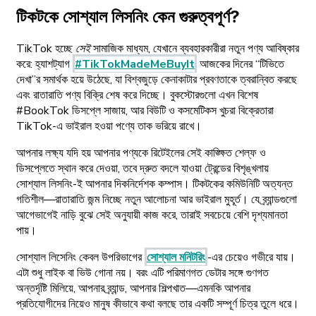
টিকটকে সোশ্যাল লিসনিং কেন গুরুত্বপূর্ণ?
TikTok হচ্ছে
সেই
সামাজিক মাধ্যম, যেখানে ব্যবহারকারীরা নতুন পণ্য আবিষ্কার
করে: হ্যাশট্যাগ
#TikTokMadeMeBuyIt
আজকের দিনের “টিভিতে
দেখা”র সমার্থক হয়ে উঠেছে, যা বিশ্বজুড়ে কেনাকাটার প্রবণতাকে ত্বরান্বিত করছে
এবং রাতারাতি পণ্য বিক্রি শেষ করে দিচ্ছে। বুকস্টোরগুলো এখন বিশেষ
#BookTok ডিসপ্লে সাজায়, আর বিউটি ও কসমেটিকস খুচরা বিক্রেতারা
TikTok-এ ভাইরাল হওয়া পণ্যে তাক ভরিয়ে রাখে।
আপনার লক্ষ্য যদি হয় আপনার পণ্যকে রিটেইলের সেই কাঙ্ক্ষিত শেল্ফ ও
ডিসপ্লেতে স্থান করে দেওয়া, তবে দ্রুত বদলে যাওয়া ট্রেন্ডের বিশৃঙ্খলায়
সোশ্যাল লিসনিং-ই আপনার দিকনির্দেশক কম্পাস। টিকটকের কমিউনিটি অত্যন্ত
গতিশীল—রাতারাতি জন্ম নিচ্ছে নতুন আলোচনা আর ভাইরাল মুহূর্ত। যে ব্র্যান্ডগুলো
আগেভাগেই নাড়ি বুঝে সেই অনুযায়ী কাজ করে, তারাই সবচেয়ে বেশি দৃশ্যমানতা
পায়।
সোশ্যাল লিসেনিং কেবল উপরিভাগের
সোশ্যাল মনিটরিং
-এর চেয়েও গভীরে যায়।
এটা শুধু লাইক বা ভিউ গোনা নয়। বরং এটি পরিমাণগত ডেটার সঙ্গে গুণগত
অন্তর্দৃষ্টি মিলিয়ে, আপনার ব্র্যান্ড, আপনার শিল্পখাত—এমনকি আপনার
প্রতিযোগীদের নিয়েও মানুষ কীভাবে কথা বলছে তার একটি সম্পূর্ণ চিত্র তুলে ধরে।