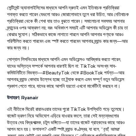
সেন্টিমেন্ট অ্যানালাইসিসের মাধ্যমে আপনি দ্রুতই এমন ইতিবাচক প্রতিক্রিয়া
শনাক্ত করতে পারেন যেগুলো আরও জোরালোভাবে তুলে ধরা উচিত, আর নেতিবাচক
প্রতিক্রিয়া থেকে কী শেখা যায় তাও বুঝতে পারেন। সমালোচনা সবসময় আপনার
ব্র্যান্ডের ওপর আক্রমণ নয়; বরং অধিকাংশ সময়ই এটি আপনার অডিয়েন্স কী চায় তা
বোঝার সুযোগ। সঠিকভাবে কাজে লাগাতে পারলে আপনি আপনার পণ্যকে আরও
পরিশীলিত করতে পারবেন এবং স্পষ্ট করতে পারবেন আপনার ব্র্যান্ড কার জন্য—আর
কার জন্য নয়।
সোশ্যাল লিসনিংয়ের মাধ্যমে আপনি এমন অডিয়েন্সও আবিষ্কার করতে পারেন,
যাদের অস্তিত্ব সম্পর্কে আপনার ধারণাই ছিল না: TikTok অসংখ্য সাব-
কমিউনিটিতে বিভক্ত—#BeautyTok থেকে #BookTok পর্যন্ত—আর
আপনার ব্র্যান্ড কোথায় উল্লেখ হচ্ছে তা ট্র্যাক করলে এমন সম্পূর্ণ নতুন অডিয়েন্স
প্রকাশ পেতে পারে, যাদের কাছে আপনি হয়তো এখনো মার্কেটিংই করছেন না।
উদাহরণ: Ryanair
এই নীতিকে ঘিরেই রায়ানএয়ার তাদের পুরো TikTok উপস্থিতি গড়ে তুলেছে।
বাজেট ভ্রমণ নিয়ে অভিযোগ এড়িয়ে যাওয়ার বদলে, তারা সেই মন্তব্যগুলোর
উত্তর দেয় বিদ্রূপাত্মক, চটুল ভঙ্গিতে—যা তাদের বাজেট গ্রাহকদের কাছে আরও
আপন মনে হয়। ফলাফল? একটি স্পষ্ট ব্র্যান্ড কণ্ঠস্বর, যা বলে,
“হ্যাঁ, আমরা