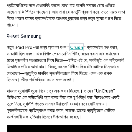
প্রতিযোগীদের সঙ্গে বেঞ্চমার্কিং করলে বোঝা যায় আপনি সময়ের চেয়ে এগিয়ে
আছেন নাকি পিছিয়ে পড়ছেন। আর তারা যে কনটেন্ট প্রকাশ করে, তাতে দ্রুত সাড়া
দিতে পারলে তাদের ক্যাম্পেইনকে আপনার ব্র্যান্ডের জন্য নতুন সুযোগে রূপ দিতে
পারেন।
উদাহরণ: Samsung
নতুন iPad Pro-এর জন্য অ্যাপল যখন “
Crush
” ক্যাম্পেইন লঞ্চ করল,
ভাবনাটা ছিল সরল। এক বিশাল প্রেস মেশিন গিটার, রঙের ক্যান আর ক্যামেরার
মতো সৃজনশীল সরঞ্জামগুলো পিষে দিচ্ছে—ইঙ্গিত এই যে, সবকিছুই এক শক্তিশালী
ডিভাইসে গুটিয়ে আনা যায়। কিন্তু অনেক শিল্পী ও ক্রিয়েটর এটাকে ভিন্নভাবে
দেখেছেন—প্রযুক্তি মানবিক সৃজনশীলতাকে পিষে দিচ্ছে, এমন এক রূপক
হিসেবে। তীব্র প্রতিক্রিয়া আসে সঙ্গে সঙ্গেই।
সামসাং সুযোগটি লুফে নিয়ে চতুর এক জবাব দিয়েছে। তাদের “UnCrush”
ভিডিওতে এক সঙ্গীতশিল্পী অ্যাপলের বিজ্ঞাপনে চূর্ণ-বিচূর্ণ করা গিটারগুলোর একটি
তুলে নিয়ে, সুরলিপি পড়তে সামসাং ট্যাবলেট ব্যবহার করে সেটি বাজায়।
সৃজনশীলতাকে প্রতিস্থাপন করার বদলে, সামসাং তাদের প্রযুক্তিকে সেটিকে
সমর্থনকারী এক হাতিয়ার হিসেবে উপস্থাপন করেছে।