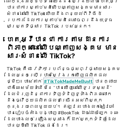
នៅក្នុងអត្ថបទនេះ យើងនឹងស្វែងយល់ថា ហេតុអ្វី
បានជាការស្តាប់មតិលើបណ្តាញសង្គមមានសារៈ
សំខាន់នៅលើ TikTok ហើយនឹងពន្យល់ពីវិធី ៥
ប្រការ ដែលការស្តាប់មតិនេះអាចពង្រឹងយុទ្ធ
សាស្ត្រទីផ្សារ TikTok របស់អ្នក។
ហេតុអ្វីបានជា ការតាមដានការ
ពិភាក្សានៅលើបណ្តាញសង្គម មាន
សារៈសំខាន់លើ TikTok?
TikTok គឺជា
វេទិកា
ប្រព័ន្ធផ្សព្វផ្សាយសង្គម
ដែលអ្នកប្រើប្រាស់ស្វែងរកឃើញផលិតផល
ថ្មីៗ៖ ហាស់តាក់
#TikTokMadeMeBuyIt
បានក្លាយ
ជាកំណែសម័យទំនើបនៃ “បានឃើញនៅលើទូរទស្សន៍”
ដែលជំរុញនិន្នាការទិញទំនិញទូទាំងពិភពលោក
និងធ្វើឲ្យផលិតផលជាច្រើនអស់ពីស្តុក
ក្នុងរយៈពេលមួយយប់។ ឥឡូវនេះ ហាងលក់សៀវភៅ
បានរៀបចំតាំងបង្ហាញ #BookTok ដាច់ដោយឡែក ខណៈ
ដែលហាងលក់គ្រឿងសម្អាងក៏ដាក់ស្តុកទំនិញដែល
បានល្បីលើ TikTok ផងដែរ។