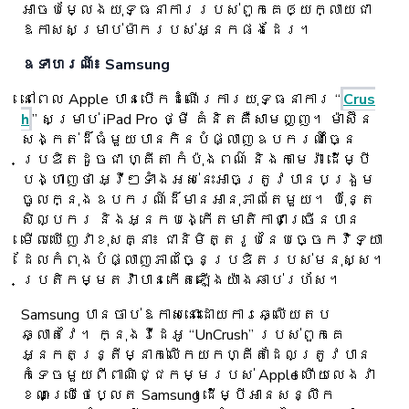
អាចបម្លែងយុទ្ធនាការរបស់ពួកគេឲ្យក្លាយជា
ឱកាសសម្រាប់ម៉ាករបស់អ្នកផងដែរ។
ឧទាហរណ៍៖ Samsung
នៅពេល Apple បានបើកដំណើរការយុទ្ធនាការ “
Crus
h
” សម្រាប់ iPad Pro ថ្មី គំនិតគឺសាមញ្ញ។ ម៉ាស៊ីន
សង្កត់ដ៏ធំមួយបានកិនបំផ្លាញឧបករណ៍ច្នៃ
ប្រឌិតដូចជា ហ្គីតា កំប៉ុងពណ៌ និងកាមេរ៉ា ដើម្បី
បង្ហាញថា អ្វីៗទាំងអស់នេះអាចត្រូវបានបង្រួម
ចូលក្នុងឧបករណ៍ដ៏មានអានុភាពតែមួយ។ ប៉ុន្តែ
សិល្បករ និងអ្នកបង្កើតមាតិកាជាច្រើនបាន
មើលឃើញវាខុសគ្នា៖ ជានិមិត្តរូបនៃបច្ចេកវិទ្យា
ដែលកំពុងបំផ្លាញភាពច្នៃប្រឌិតរបស់មនុស្ស។
ប្រតិកម្មតវ៉ាបានកើតឡើងយ៉ាងឆាប់រហ័ស។
Samsung បានចាប់ឱកាសនោះដោយការឆ្លើយតប
ឆ្លាតវៃ។ ក្នុងវីដេអូ “UnCrush” របស់ពួកគេ
អ្នកតន្ត្រីម្នាក់លើកយកហ្គីតាដែលត្រូវបាន
កំទេចមួយពីពាណិជ្ជកម្មរបស់ Apple ហើយលេងវា
ខណៈប្រើថេប្លេត Samsung ដើម្បីអានសន្លឹក