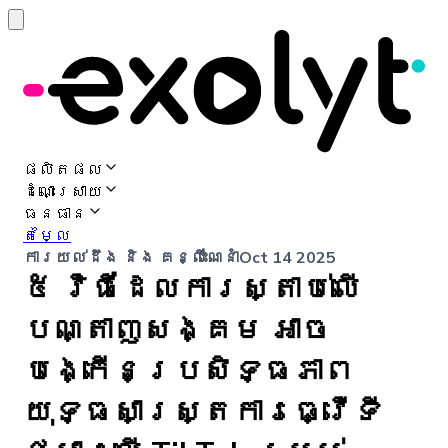
ផលិតផល
ដំណោះស្រាយ
ធនធាន
តម្លៃ
ការយល់ដឹង និង គន្លឹះណែនាំ
Oct 14 2025
៥ វិធីដែលការស្តាប់លើ
បណ្តាញសង្គម អាច
បង្កើនប្រសិទ្ធភាព
យុទ្ធសាស្ត្រការធ្វើទី