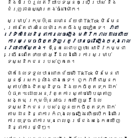
និងបំរែបំរួលឥរិយាបទអ្នកប្រើប្រាស់ និង
ជំរុញភាពស្មោះត្រង់ចំពោះម៉ាក។
សម្រាប់ក្រុមហ៊ុន នេះមានន័យថា TikTok មិនមែន
គ្រាន់តែជា ឆានែលម៉ារកេតធីងមួយទៀតទេ។
វាជា
វេទិកាដែលនិន្នាការលេចឡើង មតិរីករាលដាល ហើយ
ការសម្រេចចិត្តទិញត្រូវបានធ្វើឡើងក្នុងពេល
វេលាជាក់ស្តែង។
ប៉ុន្តែនេះជាបញ្ហា៖ សាជីវកម្មជា
ច្រើននៅតែទាយថា អ្វីដែលដំណើរការសម្រាប់
ទស្សនិកជនរបស់ពួកគេ។
ម៉ាកដែលទទួលបានជោគជ័យលើ TikTok មិនមែនជា
អ្នកស្រែកខ្លាំងជាងគេទេ។ ពួកវាគឺជាអ្នក
ស្តាប់យ៉ាងជិតស្និទ្ធ និងយកចិត្តទុកដាក់
បំផុត។ ដោយអនុវត្តការស្តាប់លើបណ្តាញ
សង្គម ក្រុមហ៊ុនអាចរកឃើញអ្វីដែល
ទស្សនិកជនរបស់ខ្លួនយកចិត្តទុកដាក់
តាមដាននិន្នាការកំពុងលេចឡើង ហើយបើកដំណើរ
ការយុទ្ធនាការមុនពេលគូប្រជែងសង្កេតឃើញ
និន្នាការថ្មីៗ។