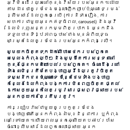
អ្វីមិនដើរល្អ​នៅក្នុងវិស័យរបស់អ្នក។ ដោយ
តាមដានថា​គូប្រជែងបង្ហោះញឹកញាប់ប៉ុណ្ណា ទម្រង់
ខ្លឹមសារដែលពួកគេប្រើ (ការនិទានរឿង, ការ
សហការជាមួយអ្នកឥទ្ធិពល, carousel) និងអ្វី
ដែលជំរុញអន្តរកម្មពិតប្រាកដ អ្នកនឹង
ទទួលបានទិដ្ឋភាពច្បាស់ជាងមុនអំពីយុទ្ធ
សាស្ត្រដែលគូប្រជែងរបស់អ្នកកំពុងប្រើ។
សូមយកចិត្តទុកដាក់លើហាសថេករបស់ពួកគេ
សម្លេងកំពុងល្បីៗ និងសូម្បីតែការសន្ទនានៅ
ក្នុងផ្នែកមតិយោបល់របស់ពួកគេ។ ចំណេះដឹងជ្រៅ
ទាំងនេះមិនត្រឹមតែបង្ហាញអ្វីដែលត្រូវចិត្ត
ទស្សនិកជនប៉ុណ្ណោះទេ ប៉ុន្តែថែមទាំងបង្ហាញ
កន្លែងដែលកំពុងបង្កការមិនពេញចិត្ត ផ្តល់
ឱកាសឲ្យអ្នកលៃតម្រូវសារផ្សព្វផ្សាយរបស់
អ្នកឲ្យកាន់តែត្រឹមត្រូវ។
ការប្រៀបវាស់ជាមួយគូប្រកួតប្រជែង
បង្ហាញថាតើអ្នកកំពុងនាំមុខនិន្នាការ ឬកំពុង
នៅក្រោយគេ។ ហើយពេលអ្នកឆ្លើយតបឆាប់រហ័ស
ចំពោះខ្លឹមសារដែលពួកគេបោះផ្សាយ អ្នក