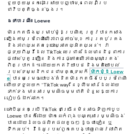
ជួយឲ្យអ្នកដោះស្រាយបញ្ហាមុនពេលវាប្រែ
ជាវិបត្តិធ្ងន់ធ្ងរ។
ឧទាហរណ៍៖ Loewe
ម៉ារកេតធីងសម្រាប់ម៉ូដប្រណិត ត្រូវបានកសាង
ឡើងតាមប្រពៃណីលើភាពផ្តាច់មុខ ការគ្រប់គ្រង
និងភាពល្អឥតខ្ចោះស្អាតល្អិតល្អន់។ វា
ផ្ទុយពីអ្វីដែល TikTok ឈរជាន់ ដែលមាននិន្នាការ
ផ្លាស់ប្តូរលឿន និងការផ្តោតលើភាពស្មោះត្រង់
ពិតប្រាកដ។ ដោយយកឥរិយាបថ និងមតិយោបល់
របស់ទស្សនិកជនជាមគ្គុទេសក៍
ម៉ាកម៉ូដ Loew
e
បានសម្រេចបោះបង់គំនិតម៉ារកេតធីងបែបប្រពៃណី
ហើយទទួលយក “TikTok way” នៃខ្លឹមសារដែលងាយ
ទាក់ទង មានអារម្មណ៍ធម្មជាតិ ជំនួសឱ្យការ
រៀបចំដាក់ឆាក។
ទោះបីអ្នកប្រើ TikTok ជាច្រើនមិនអាចទិញកាបូប
Loewe បានក៏ដោយ ម៉ាកនេះកំពុងបណ្តុះអារម្មណ៍ចង់
បាន ដោយរំលេចផលិតផលតូចៗ ដូចជា ទៀន ឬ
ទឹកអប់។ វីដេអូរបស់ពួកគេបង្ហាញពេលវេលាពិត