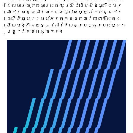
ដែលមានយុទ្ធសាស្ត្រ។ ប្រើវាដើម្បីដណ្ដើមមុន
លើការសន្ទនាដែលកំពុងផ្លាស់ប្តូរ កែលម្អការ
ធ្វើទីផ្សាររបស់អ្នកក្នុងពេលវេលាជាក់ស្តែង
ហើយបង្កើតយុទ្ធនាការដែលគូប្រកួតរបស់អ្នក
ត្រូវខិតតាមឱ្យទាន់។