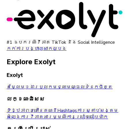
#1 ឧបករណ៍វិភាគ TikTok និង Social Intelligence
កក់ការបង្ហាញសាកល្បង
Explore Exolyt
Exolyt
តម្លៃ
មុខងារ
ប្លុក
មជ្ឈមណ្ឌលទំនុកចិត្ត
លក្ខណៈពិសេស
ទិដ្ឋភាពទូទៅនៃគណនី
Hashtags
ការស្តាប់សង្គម
សំឡេង
ការវិភាគអារម្មណ៍
ការប្រៀបធៀបម៉ាក
ករណីប្រើប្រាស់