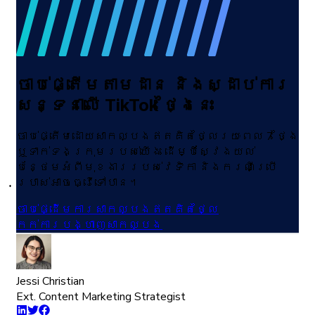
ចាប់ផ្តើមតាមដាន និងស្ដាប់ការ
សន្ទនាលើ TikTok ថ្ងៃនេះ
ចាប់ផ្តើមដោយសាកល្បងឥតគិតថ្លៃរយៈពេល 7 ថ្ងៃ
ឬទាក់ទងក្រុមរបស់យើង ដើម្បីស្វែងយល់
បន្ថែមអំពីមុខងាររបស់វេទិកា និងករណីប្រើ
ប្រាស់អាចធ្វើទៅបាន។
ចាប់ផ្ដើមការសាកល្បងឥតគិតថ្លៃ
កក់ការបង្ហាញសាកល្បង
Jessi Christian
Ext. Content Marketing Strategist