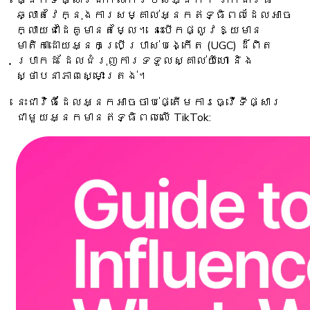
ឆ្លាតវៃក្នុងការសម្គាល់អ្នកឥទ្ធិពលដែលអាច
ក្លាយជាដៃគូមានតម្លៃ។ នេះបើកផ្លូវឱ្យមាន
មាតិកាដោយអ្នកប្រើប្រាស់បង្កើត (UGC) ដ៏ពិត
ប្រាកដ ដែលជំរុញការទទួលស្គាល់យីហោ និង
ស្ថាបនាភាពស្មោះត្រង់។
នេះជាវិធីដែលអ្នកអាចចាប់ផ្តើមការធ្វើទីផ្សារ
ជាមួយអ្នកមានឥទ្ធិពលលើ TikTok: