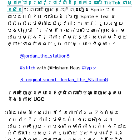
ម្នាក់បានស្រាវជ្រាវពីនិន្នាការនេះលើ TikTok ជាមុ
នសិន
។ ពេលឃើញសន្ទុះកំពុងឡើង Sprite បាន
ចាប់យកគំនិតនេះ ហើយដាក់ចេញ ‘Sprite + Tea’ ជា
ផលិតផលថ្មីដោយផ្លូវការ។ នេះជាគំរូល្អមួយ
បង្ហាញថា ការតាមដាន-ស្តាប់លើបណ្តាញសង្គម
អាចបម្លែងនិន្នាការពីមូលដ្ឋានសហគមន៍ឲ្យ
ក្លាយជាផលិតផលរួចរាល់សម្រាប់ទីផ្សារ។
@jordan_the_stallion8
#stitch
with @Hisham Raus
#fypシ
♬ original sound - Jordan_The_Stallion8
រកឃើញអ្នកមានឥទ្ធិពលលើបណ្ដាញសង្គម
និងឱកាស UGC
ដោយតាមដានស្លាក # ដែលពាក់ព័ន្ធ និងកុំឲ្យ
ខកខាននិន្នាការថ្មីៗកំពុងលេចឡើង អ្នក
អាចរកឃើញអ្នកបង្កើតមាតិកាដែលកំពុងនិយាយ
អំពីយីហោរបស់អ្នករួចហើយ ឬសកម្មនៅក្នុង
ផ្នែកទីផ្សារជាក់លាក់របស់អ្នក។ វាក៏ជាវិធី