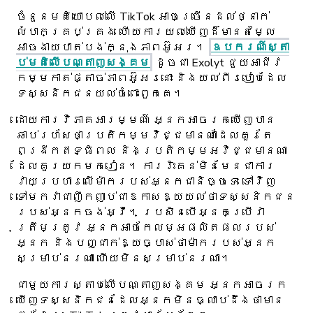
ចំនួនមតិយោបល់លើ TikTok អាចច្រើនដល់ថ្នាក់
លំបាកគ្រប់គ្រង ហើយការយល់ឃើញដ៏មានតម្លៃ
អាចងាយបាត់បង់ក្នុងភាពអ៊ូអរ។
ឧបករណ៍ស្តា
ប់មតិលើបណ្តាញសង្គម
ដូចជា Exolyt ជួយអាជីវ
កម្មកាត់ផ្តាច់ភាពអ៊ូអរ​នោះ និងយល់ពីរបៀបដែល
ទស្សនិកជនយល់ចំពោះពួកគេ។
ដោយការវិភាគអារម្មណ៍ អ្នកអាចរកឃើញបាន
ឆាប់រហ័សថាប្រតិកម្មវិជ្ជមានណាដែលគួរតែ
ពង្រីកឥទ្ធិពល និងប្រតិកម្មអវិជ្ជមានណា
ដែលគួរយកមករៀន។ ការរិះគន់មិនមែនជាការ
វាយប្រហារលើម៉ាករបស់អ្នកជានិច្ចទេ ទៅវិញ
ទៅមកវាជាញឹកញាប់ជាឱកាសឱ្យយល់ថាទស្សនិកជន
របស់អ្នកចង់អ្វី។ ប្រសិនបើអ្នកប្រើវា
ត្រឹមត្រូវ អ្នកអាចកែលម្អផលិតផលរបស់
អ្នក និងបញ្ជាក់ឱ្យច្បាស់ថាម៉ាករបស់អ្នក
សម្រាប់នរណា ហើយមិនសម្រាប់នរណា។
ជាមួយការស្តាប់លើបណ្តាញសង្គម អ្នកអាចរក
ឃើញទស្សនិកជនដែលអ្នកមិនធ្លាប់ដឹងថាមាន