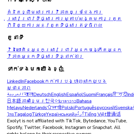
គំនិតខ្លឹមសារ
ការវិភាគគូប្រជែង
ការ
ស្រាវជ្រាវ​ទីផ្សារ
ការស្តាប់សង្គម
ការត្រួត
ពិនិត្យការអនុវត្ត
ទីផ្សារឥទ្ធិពល
តួនាទី
វិនិយោគិន
អ្នកស្រាវជ្រាវ
អ្នកបង្កើត
អ្នក
វិភាគ
អ្នកទីផ្សារ
ទីភ្នាក់ងារ
ទាក់ទងមកយើងខ្ញុំ
LinkedIn
Facebook
កក់ការបង្ហាញសាកល្បង
ស្ថានភាព
العربية
বাংলা
Deutsch
English
Español
Suomi
Français
हिन्दी
Ind
日本語
ភាសាខ្មែរ
한국어
ພາສາລາວ
Bahasa
Melayu
Nederlands
ਪੰਜਾਬੀ
Polski
Português
русский
Svenska
ไทย
Tagalog
Türkçe
Yкраїнський
اُردُو
Tiếng Việt
普通话
Exolyt is not affiliated with TikTok, Bytedance, YouTube,
Spotify, Twitter, Facebook, Instagram or Snapchat. All
rights belong to their respective owners.