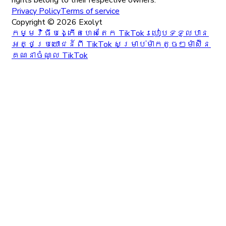
Privacy Policy
Terms of service
Copyright ©
2026
Exolyt
កម្មវិធីបង្កើតហេសតែក TikTok
របៀបទទួលបាន
អត្ថប្រយោជន៍ពី TikTok សម្រាប់ម៉ាកតូចៗ
ម៉ាស៊ីន
គណនាចំណូល TikTok