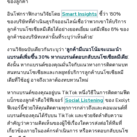
ของลูกค้า
อินโฟกราฟิกงานวิจัยโดย
Smart Insights
ชี้ว่า ‘80%
ของบริษัทที่ดำเนินธุรกิจออนไลน์เชื่อว่าพวกเขาให้บริการ
ลูกค้าบนโซเชียลมีเดียได้อย่างยอดเยี่ยม แต่มีเพียง 8% ของ
ลูกค้าของบริษัทเหล่านั้นที่ระบุว่าเห็นด้วย’
งานวิจัยฉบับเดียวกันระบุว่า
‘ลูกค้ามีแนวโน้มจะแนะนำ
แบรนด์เพิ่มขึ้น 30% หากแบรนด์ตอบกลับบนโซเชียลมีเดีย
’.
ดังนั้น หากแบรนด์ของคุณมั่นใจกับแนวทางการติดตามบท
สนทนาบนโซเชียลและกลยุทธ์บริการลูกค้าบนโซเชียลมี
เดียที่ใช้อยู่ อาจถึงเวลาต้องทบทวนใหม่
หากแบรนด์ของคุณอยู่บน TikTok หนึ่งวิธีในการติดตามฟีด
แบ็กของลูกค้าคือใช้ฟีเจอร์
Social Listening
ของ Exolyt
ฟีเจอร์นี้ช่วยให้คุณติดตามทุกการกล่าวถึงและคอมเมนต์ที่
แบรนด์ของคุณได้รับบน TikTok และช่วยจัดลำดับความ
สำคัญว่าความคิดเห็นของผู้ใช้เรื่องใดควรส่งต่อให้ทีมที่
เกี่ยวข้องภายในองค์กรดำเนินการ หรือควรตอบกลับบนโซ