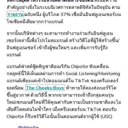
หลักในอุตสาหกรรมหรือตลาดเฉพาะของตน
สิ่งนี้มีความ
สำคัญอย่างยิ่งในระบบนิเวศการตลาดดิจิทัลในปัจจุบัน ตาม
รายงาน
ฉบับหนึ่ง ผู้บริโภค 37% เชื่อมั่นอินฟลูเอนเซอร์บน
โซเชียลมีเดียมากกว่าแบรนด์
จากนั้นบริษัทต่างๆ จะสามารถทำงานร่วมกับอินฟลูเอน
เซอร์เหล่านี้เพื่อโปรโมตแบรนด์ สร้างวิดีโอที่ผู้ใช้สร้างขึ้น/
อินฟลูเอนเซอร์ เข้าถึงผู้ชมใหม่ๆ และเพิ่มการรับรู้ถึง
แบรนด์
แบรนด์ฟาสต์ฟู้ดสัญชาติอเมริกัน Chipotle ขับเคลื่อน
กลยุทธ์นี้ให้เห็นผลผ่านการทำ Social Listening/Monitoring
แบรนด์เพียงแค่เข้าไปคอมเมนต์ใน TikTok ของครีเอเตอร์
ยอดนิยม
The Cheeky Boys
ท้าทายให้ลองส่งเบอร์ริโต
ขึ้นสู่อวกาศ ด้วยวิธีนี้ พวกเขาสามารถเข้าถึงกลุ่มคนรุ่น
ใหม่เซกเมนต์ใหม่ที่ให้คุณค่ากับความเป็นธรรมชาติและไอ
เดียที่โดดเด่นไม่ซ้ำใคร เมื่อครีเอเตอร์บน TikTok ตอบรับ
Chipotle ก็รีแชร์วิดีโอนั้นเป็นคอนเทนต์จากผู้ใช้ (UGC)
@chipotle