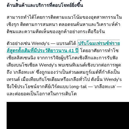
ด้านสินค้าและบริการที่ตอบโจทย์ยิ่งขึ้น
สามารถทำได้โดยการติดตามแนวโน้มของอุตสาหกรรมใน
เชิงรุก ติดตามการสนทนา ตลอดจนค้นหาและวิเคราะห์คำ
ติชมและความคิดเห็นของลูกค้าอย่างกระตือรือร้น
ตัวอย่างเช่น Wendy's — แบรนด์ได้
ปรับโฉมเฟรนช์ฟราย
ส์สูตรดั้งเดิมที่มีประวัติยาวนาน 41 ปี
โดยอาศัยการทำโซ
เชียลลิสเซนนิง จากการวิจัยผู้บริโภคเชิงลึกและการรับฟัง
เสียงบนโซเชียล Wendy's พบเซนทิเมนต์เชิงบวกต่อการพูด
ถึง ‘เกลือทะเล’ ซึ่งถูกมองว่าเป็นส่วนผสมกูร์เมต์ที่กำลังเป็น
เทรนด์ เมื่อเทียบกับโซเดียมหรือเกลือทั่วไป ดังนั้น Wendy's
จึงใช้ประโยชน์จากคีย์เวิร์ดแบบ long-tail — ‘เกลือทะเล’ —
และต่อยอดเป็นโอกาสในการเติบโต