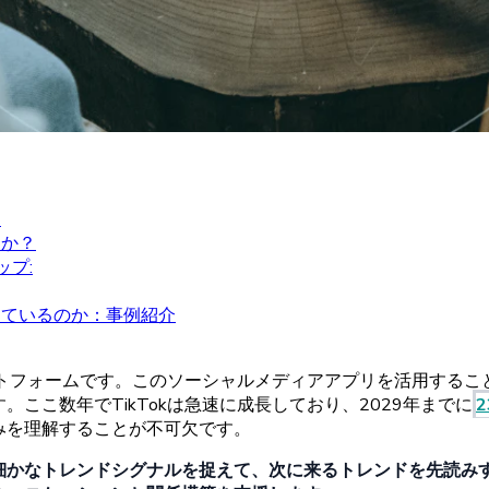
？
すか？
ップ:
しているのか：事例紹介
トフォームです。
この
ソーシャルメディアアプリを
活用するこ
す。
ここ
数年で
TikTokは
急速に
成長しており、
2029
年までに
2
みを
理解することが
不可欠です。
細かな
トレンドシグナルを
捉えて、
次に
来る
トレンドを
先読み