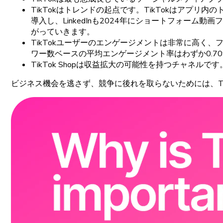
TikTokは
トレンドの
起点です。
TikTokは
アプリ
内の
導入し、
LinkedInも
2024
年に
ショートフォーム
動画
フ
がっていきます。
TikTok
ユーザーの
エンゲージメントは
非常に
高く、
ワー
数
ベースの
平均
エンゲージメント
率はわずか
0.
7
TikTok
Shopは
収益拡大の
可能性を
持つ
チャネルです
ビジネス
機会を
逃さず、
競争に
後れを
取らないためには、
T