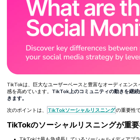
TikTokは
、
巨大な
ユーザーベースと
豊富な
オーディエンス
感を
高めています。
TikTok
上の
コミュニティの
動きを
継続
きます。
次の
ポイントは、
TikTok
ソーシャルリスニング
の
重要性
TikTokの
ソーシャルリスニングが
重要
TikTokは
最も
急成長している
ソーシャルメディアプ