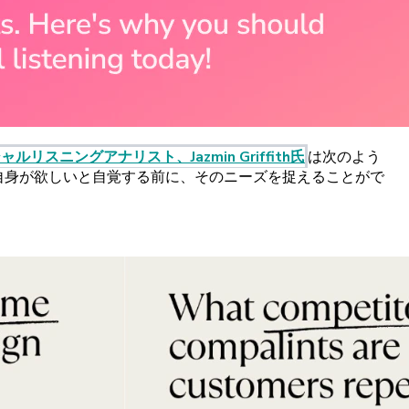
シャルリスニングアナリスト
、
Jazmin
Griffith
氏
は
次の
よう
自身が
欲しいと
自覚する
前に、
その
ニーズを
捉えることがで