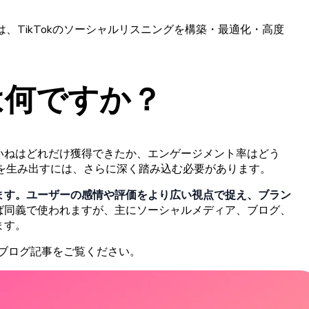
は、
TikTokの
ソーシャルリスニングを
構築
・
最適化
・
高度
は
何ですか？
いねはどれだけ
獲得できたか、
エンゲージメント
率はどう
を
生み
出すには、さらに
深く
踏み
込む
必要があります。
ます。
ユーザーの
感情や
評価をより
広い
視点で
捉え、
ブラン
ば
同義で
使われますが、
主に
ソーシャルメディア、
ブログ、
ます。
ブログ
記事をご
覧ください。