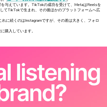
響を
与えています。
TikTokの
成功を
受けて、
Metaは
Reelsを
して
TikTokで
生まれ、
その
後ほかの
プラットフォームへ
広
これに
続くのは
Instagramですが、
その
差は
大きく、
フォロ
後に
購入しています。