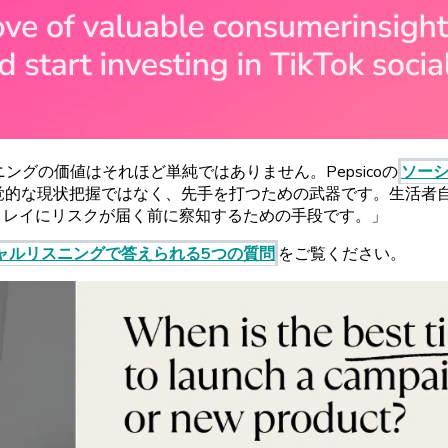
ニングの
価値はそれほど
単純ではありません。
Pepsicoの
ソー
覚的な
現状把握ではなく、
先手を
打つための
武器です。
生活者
トレイに
リスクが
届く
前に
察知するための
手段です。」
ャルリスニングで
答えられる
5
つの
質問
をご
覧ください。