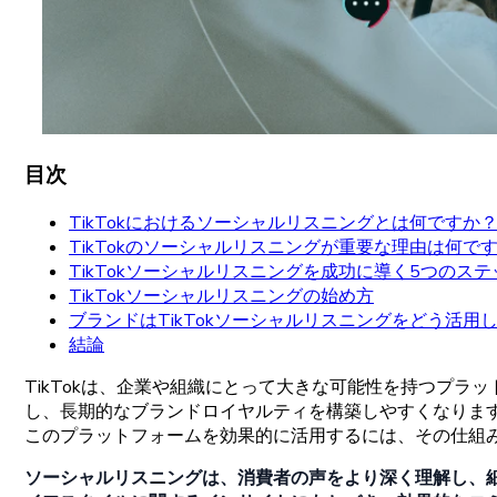
目次
TikTokにおけるソーシャルリスニングとは何ですか
TikTokのソーシャルリスニングが重要な理由は何で
TikTokソーシャルリスニングを成功に導く5つのステ
TikTokソーシャルリスニングの始め方
ブランドはTikTokソーシャルリスニングをどう活用
結論
TikTokは
、
企業や
組織にとって
大きな
可能性を
持つ
プラッ
し、
長期的な
ブランドロイヤルティを
構築しやすくなりま
この
プラットフォームを
効果的に
活用するには、
その
仕組
ソーシャルリスニングは
、
消費者の
声をより
深く
理解し、