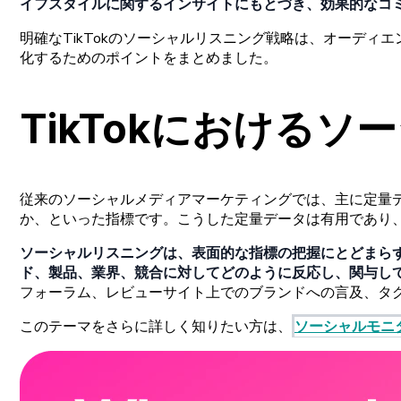
イフスタイルに
関する
インサイトにもと
づき、
効果的な
コ
明確な
TikTokの
ソーシャルリスニング
戦略は、
オーディエ
化するための
ポイントをまと
めました。
TikTokに
おける
ソー
従来の
ソーシャルメディアマーケティングでは、
主に
定量
か、と
いった
指標です。
こうした
定量
データは
有用であり
ソーシャルリスニングは
、
表面的な
指標の
把握にと
どまら
ド、
製品、
業界、
競合に
対してどの
ように
反応し、
関与し
フォーラム、
レビューサイト
上での
ブランドへの
言及、
タ
この
テーマをさらに
詳しく
知りたい
方は、
ソーシャルモニ