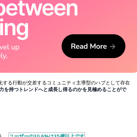
化する
行動が
交差する
コミュニティ
主導型の
ハブとして
存在
力を
持つ
トレンドへと
成長し
得るのかを
見極めることがで
ん。
ユーザーの
30.
6%は
35
歳以上です
。