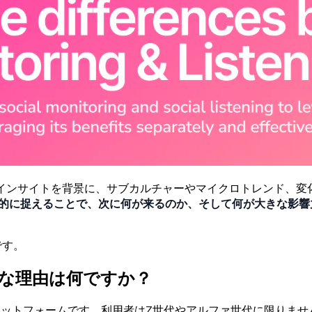
インサイトを
背景に、
サブカルチャーや
マイクロトレンド、
変
的に
捉えることで、
次に
何が
来るのか、
そして
何が
大きな
影響
です。
な
理由は
何ですか？
ラットフォームです。
利用者は
Z
世代や
アルファ
世代に
限りませ