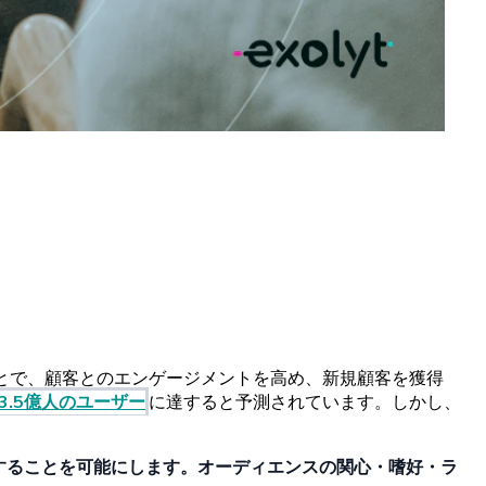
とで、
顧客との
エンゲージメントを
高め、
新規顧客を
獲得
3
.
5億人の
ユーザー
に
達すると
予測されています。しかし、
することを
可能にします。
オーディエンスの
関心
・
嗜好
・
ラ