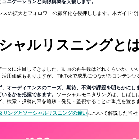
ミュニケーションと
関係構築を
支援します。
ンスの
拡大と
フォロワーの
顧客化を
後押しします。
本
ガイドで
シャルリスニングと
データに
注目してきました。
動画の
再生数はどれくらいか、
い
、
活用価値もありますが、
TikTokで
成果に
つながる
コンテンツ
ず、
オーディエンスの
ニーズ、
期待、
不満や
課題を
明らかにし
ているかを
把握できます。
ソーシャルモニタリングは
、しばし
グ、
検索
・
投稿内容を
追跡
・
発見
・
監視することに
重点を
置き
タリングと
ソーシャルリスニングの
違い
について
解説した
当社