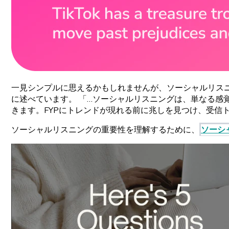
一
見
シンプルに
思えるかもしれませんが、
ソーシャルリス
に
述べています
。
「…
ソーシャルリスニングは、
単なる
感
きます。
FYPに
トレンドが
現れる
前に
兆しを
見つけ、
受信
ソーシャルリスニングの
重要性を
理解するために、
ソーシ