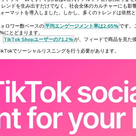
トレンドを
生み
出すだけでなく、
社会全体の
カルチャーにも
影
ォーマットを
導入しました。しかし、
多くの
トレンドは
依然と
フォロワー
数
ベースの
平均
エンゲージメント
率は
2.
65%
です。
0%にと
どまります。
。
TikTok
Shop
ユーザーの
71.
2%
が
、
フィードで
商品を
見た
ikTokで
ソーシャルリスニングを
行う
必要があります。