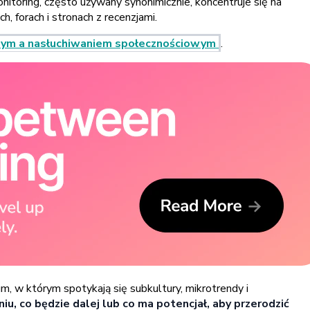
onitoring, często używany synonimicznie, koncentruje się na
 forach i stronach z recenzjami.
wym a nasłuchiwaniem społecznościowym
.
, w którym spotykają się subkultury, mikrotrendy i
co będzie dalej lub co ma potencjał, aby przerodzić