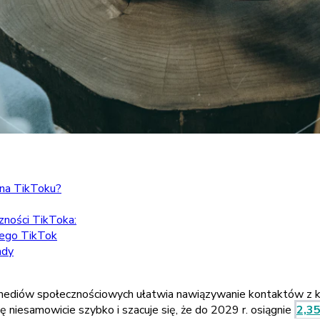
) na TikToku?
zności TikToka:
owego TikTok
ady
cja mediów społecznościowych ułatwia nawiązywanie kontaktów z
ę niesamowicie szybko i szacuje się, że do 2029 r. osiągnie
2,3