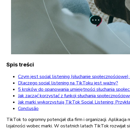
Spis treści
Czym jest social listening (słuchanie społecznościowe
Dlaczego social listening na TikToku jest ważny?
5 kroków do opanowania umiejętności słuchania społec
Jak zacząć korzystać z funkcji słuchania społeczności
Jak marki wykorzystują TikTok Social Listening: Przykł
Conclusão
TikTok to ogromny potencjał dla firm i organizacji. Aplika
lojalności wobec marki. W ostatnich latach TikTok rozwijał si