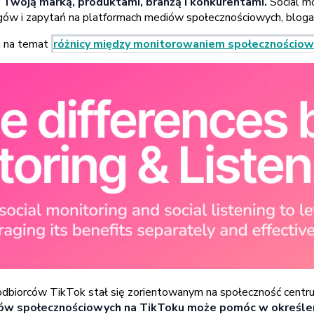
 Twoją marką, produktami, branżą i konkurentami.
Social m
ów i zapytań na platformach mediów społecznościowych, blogach,
gu na temat
różnicy między monitorowaniem społecznościo
odbiorców TikTok stał się zorientowanym na społeczność centrum
społecznościowych na TikToku może pomóc w określeniu, 