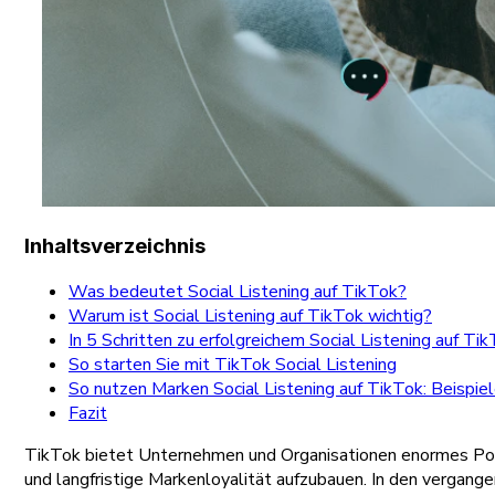
Inhaltsverzeichnis
Was bedeutet Social Listening auf TikTok?
Warum ist Social Listening auf TikTok wichtig?
In 5 Schritten zu erfolgreichem Social Listening auf Tik
So starten Sie mit TikTok Social Listening
So nutzen Marken Social Listening auf TikTok: Beispie
Fazit
TikTok bietet Unternehmen und Organisationen enormes Poten
und langfristige Markenloyalität aufzubauen. In den vergan