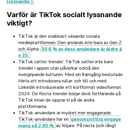
lyssnande
.
Varför är TikTok socialt lyssnande
viktigt?
TikTok är den snabbast växande sociala
medieplattformen: Den används inte bara av Gen Z
och Alpha:
30,6 % av dess användare är äldre ä
n 35
.
TikTok sätter trender: TikTok sätter inte bara
trender i appen utan påverkar också den
övergripande kulturen. Med sin framgång beslutade
Meta att introducera rullar, och till och med
LinkedIn introducerade ett kortformat videoformat
2024. De flesta trender börjar dock fortfarande på
TikTok innan de sipprar in på de andra
plattformarna.
TikTok-användare är mycket mer engagerade:
TikTok-användare har en
genomsnittlig engage
mang på 2,65 %
av följare. På nästa (och långt