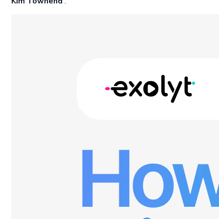
Kim Townend
.