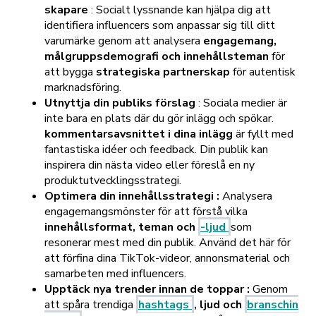
skapare
:
Socialt lyssnande kan hjälpa dig att
identifiera influencers som anpassar sig till ditt
varumärke genom att analysera
engagemang,
målgruppsdemografi och innehållsteman
för
att bygga
strategiska partnerskap
för autentisk
marknadsföring.
Utnyttja din publiks förslag
: Sociala medier är
inte bara en plats där du gör inlägg och spökar.
kommentarsavsnittet i dina inlägg
är fyllt med
fantastiska idéer och feedback. Din publik kan
inspirera din nästa video eller föreslå en ny
produktutvecklingsstrategi.
Optimera din innehållsstrategi
:
Analysera
engagemangsmönster för att förstå vilka
innehållsformat, teman och
-ljud
som
resonerar mest med din publik. Använd det här för
att förfina dina TikTok-videor, annonsmaterial och
samarbeten med influencers.
Upptäck nya trender innan de toppar
:
Genom
att spåra trendiga
hashtags
, ljud och
branschin