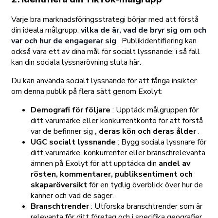
Varje bra marknadsföringsstrategi börjar med att förstå
din ideala målgrupp:
vilka de är, vad de bryr sig om och
var och hur de engagerar sig
. Publikidentifiering kan
också vara ett av dina mål för socialt lyssnande; i så fall
kan din sociala lyssnarövning sluta här.
Du kan använda socialt lyssnande för att fånga insikter
om denna publik på flera sätt genom Exolyt:
Demografi för följare
: Upptäck målgruppen för
ditt varumärke eller konkurrentkonto för att förstå
var de befinner sig
, deras kön och deras ålder
.
UGC socialt lyssnande
: Bygg sociala lyssnare för
ditt varumärke, konkurrenter eller branschrelevanta
ämnen på Exolyt för att upptäcka din
andel av
rösten, kommentarer, publiksentiment och
skaparöversikt
för en tydlig överblick över hur de
känner och vad de säger.
Branschtrender
: Utforska branschtrender som är
relevanta för ditt företag och i specifika geografier