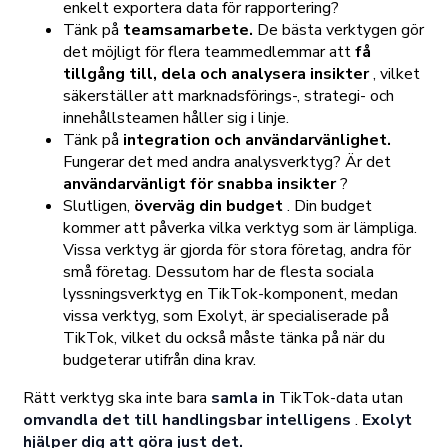
enkelt exportera data för rapportering?
Tänk på
teamsamarbete.
De bästa verktygen gör
det möjligt för flera teammedlemmar att
få
tillgång till, dela och analysera insikter
, vilket
säkerställer att marknadsförings-, strategi- och
innehållsteamen håller sig i linje.
Tänk på
integration och användarvänlighet.
Fungerar det med andra analysverktyg? Är det
användarvänligt för snabba insikter
?
Slutligen,
överväg din budget
. Din budget
kommer att påverka vilka verktyg som är lämpliga.
Vissa verktyg är gjorda för stora företag, andra för
små företag. Dessutom har de flesta sociala
lyssningsverktyg en TikTok-komponent, medan
vissa verktyg, som Exolyt, är specialiserade på
TikTok, vilket du också måste tänka på när du
budgeterar utifrån dina krav.
Rätt verktyg ska inte bara
samla in
TikTok-data utan
omvandla det till handlingsbar intelligens
.
Exolyt
hjälper dig att göra just det.