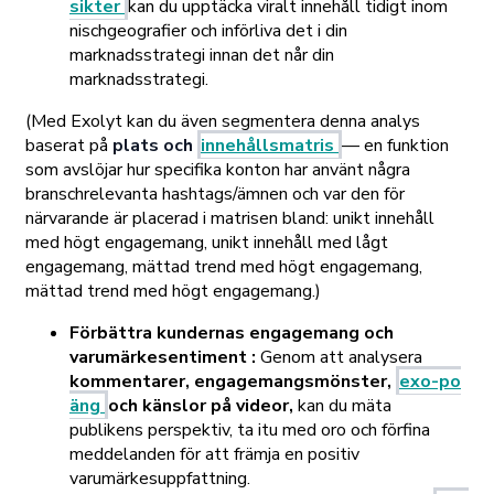
sikter
kan du upptäcka viralt innehåll tidigt inom
nischgeografier och införliva det i din
marknadsstrategi innan det når din
marknadsstrategi.
(Med Exolyt kan du även segmentera denna analys
baserat på
plats och
innehållsmatris
— en funktion
som avslöjar hur specifika konton har använt några
branschrelevanta hashtags/ämnen och var den för
närvarande är placerad i matrisen bland: unikt innehåll
med högt engagemang, unikt innehåll med lågt
engagemang, mättad trend med högt engagemang,
mättad trend med högt engagemang.)
Förbättra kundernas engagemang och
varumärkesentiment
:
Genom att analysera
kommentarer, engagemangsmönster,
exo-po
äng
och känslor på videor,
kan du mäta
publikens perspektiv, ta itu med oro och förfina
meddelanden för att främja en positiv
varumärkesuppfattning.