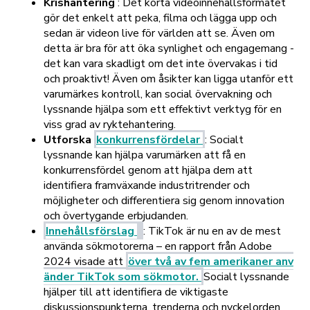
Krishantering
:
Det korta videoinnehållsformatet
gör det enkelt att peka, filma och lägga upp och
sedan är videon live för världen att se. Även om
detta är bra för att öka synlighet och engagemang -
det kan vara skadligt om det inte övervakas i tid
och proaktivt! Även om åsikter kan ligga utanför ett
varumärkes kontroll, kan social övervakning och
lyssnande hjälpa som ett effektivt verktyg för en
viss grad av ryktehantering.
Utforska
konkurrensfördelar
: Socialt
lyssnande kan hjälpa varumärken att få en
konkurrensfördel genom att hjälpa dem att
identifiera framväxande industritrender och
möjligheter och differentiera sig genom innovation
och övertygande erbjudanden.
Innehållsförslag
:
TikTok är nu en av de mest
använda sökmotorerna – en rapport från Adobe
2024 visade att
över två av fem amerikaner anv
änder TikTok som sökmotor.
Socialt lyssnande
hjälper till att identifiera de viktigaste
diskussionspunkterna, trenderna och nyckelorden