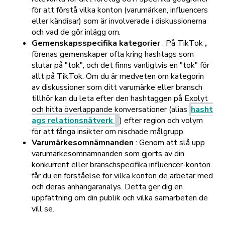
för att förstå vilka konton (varumärken, influencers
eller kändisar) som är involverade i diskussionerna
och vad de gör inlägg om.
Gemenskapsspecifika kategorier
: På TikTok
,
förenas gemenskaper ofta kring hashtags som
slutar på "tok", och det finns vanligtvis en "tok" för
allt på TikTok. Om du är medveten om kategorin
av diskussioner som ditt varumärke eller bransch
tillhör kan du leta efter den hashtaggen på Exolyt
och hitta överlappande konversationer (alias
hasht
ags relationsnätverk
) efter region och volym
för att fånga insikter om nischade målgrupp.
Varumärkesomnämnanden
: Genom att slå upp
varumärkesomnämnanden som gjorts av din
konkurrent eller branschspecifika influencer-konton
får du en förståelse för vilka konton de arbetar med
och deras anhängaranalys. Detta ger dig en
uppfattning om din publik och vilka samarbeten de
vill se.