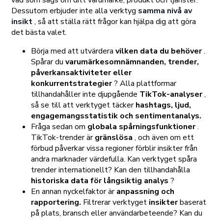
vad som sägs om ditt varumärke, produkt och tjänster.
Dessutom erbjuder inte alla verktyg
samma nivå av
insikt
, så att ställa rätt frågor kan hjälpa dig att göra
det bästa valet.
Börja med att utvärdera
vilken data du behöver
.
Spårar du
varumärkesomnämnanden, trender,
påverkansaktiviteter eller
konkurrentstrategier
? Alla plattformar
tillhandahåller inte djupgående
TikTok-analyser
,
så se till att verktyget täcker
hashtags, ljud,
engagemangsstatistik och sentimentanalys.
Fråga sedan om
globala spårningsfunktioner
.
TikTok-trender är
gränslösa
, och även om ett
förbud påverkar vissa regioner förblir insikter från
andra marknader värdefulla. Kan verktyget spåra
trender internationellt? Kan den tillhandahålla
historiska data för långsiktig analys
?
En annan nyckelfaktor är
anpassning och
rapportering.
Filtrerar verktyget
insikter
baserat
på plats, bransch eller användarbeteende? Kan du